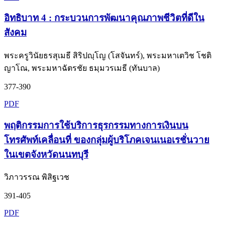
อิทธิบาท 4 : กระบวนการพัฒนาคุณภาพชีวิตที่ดีใน
สังคม
พระครูวินัยธรสุเมธี สิริปญฺโญ (โสจันทร์), พระมหาเตวิช โชติ
ญาโณ, พระมหาฉัตรชัย ธมฺมวรเมธี (ทันบาล)
377-390
PDF
พฤติกรรมการใช้บริการธุรกรรมทางการเงินบน
โทรศัพท์เคลื่อนที่ ของกลุ่มผู้บริโภคเจนเนอเรชั่นวาย
ในเขตจังหวัดนนทบุรี
วิภาวรรณ พิสิฐเวช
391-405
PDF