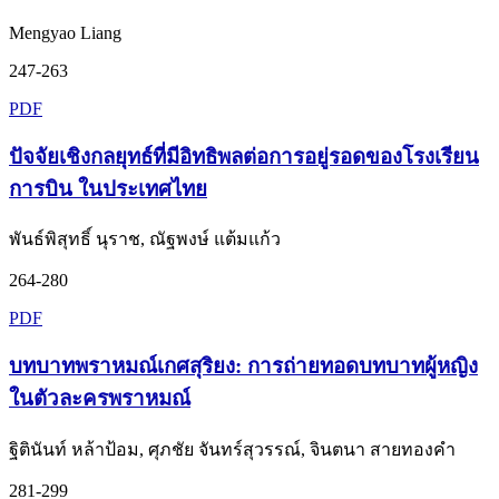
Mengyao Liang
247-263
PDF
ปัจจัยเชิงกลยุทธ์ที่มีอิทธิพลต่อการอยู่รอดของโรงเรียน
การบิน ในประเทศไทย
พันธ์พิสุทธิ์ นุราช, ณัฐพงษ์ แต้มแก้ว
264-280
PDF
บทบาทพราหมณ์เกศสุริยง: การถ่ายทอดบทบาทผู้หญิง
ในตัวละครพราหมณ์
ฐิตินันท์ หล้าป้อม, ศุภชัย จันทร์สุวรรณ์, จินตนา สายทองคำ
281-299