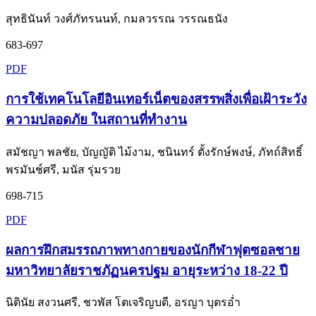
สุทธินันท์ วงศ์ภัทรนนท์, กมลวรรณ วรรณธนัง
683-697
PDF
การใช้เทคโนโลยีอินเทอร์เน็ตของสรรพสิ่งเพื่อเฝ้าระวัง
ความปลอดภัย ในสถานที่ทำงาน
สมัชญา พลชัย, บัญญัติ ไม้งาม, ชนินทร์ ตั้งรักษ์พงษ์, ภัทถ์สิทธิ์
พรมันช์ศรี, มนัส รุ่มรวย
698-715
PDF
ผลการฝึกสมรรถภาพทางกายของนักกีฬาฟุตซอลชาย
มหาวิทยาลัยราชภัฏนครปฐม อายุระหว่าง 18-22 ปี
นิตินัย สงวนศรี, ชวพัส โตเจริญบดี, อรญา บุตรอ่ำ