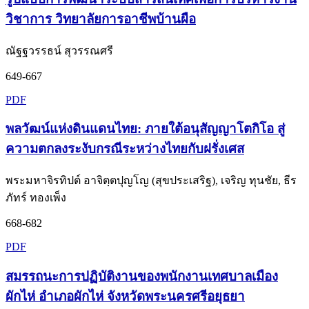
วิชาการ วิทยาลัยการอาชีพบ้านผือ
ณัฐฐวรรธน์ สุวรรณศรี
649-667
PDF
พลวัฒน์แห่งดินแดนไทย: ภายใต้อนุสัญญาโตกิโอ สู่
ความตกลงระงับกรณีระหว่างไทยกับฝรั่งเศส
พระมหาจิรทิปต์ อาจิตฺตปุญโญ (สุขประเสริฐ), เจริญ ทุนชัย, ธีร
ภัทร์ ทองเพ็ง
668-682
PDF
สมรรถนะการปฏิบัติงานของพนักงานเทศบาลเมือง
ผักไห่ อำเภอผักไห่ จังหวัดพระนครศรีอยุธยา