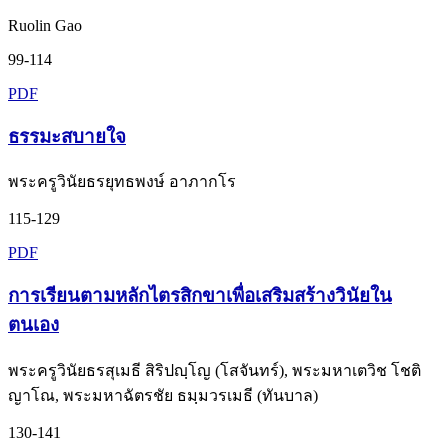
Ruolin Gao
99-114
PDF
ธรรมะสบายใจ
พระครูวินัยธรยุทธพงษ์ อาภากโร
115-129
PDF
การเรียนตามหลักไตรสิกขาเพื่อเสริมสร้างวินัยใน
ตนเอง
พระครูวินัยธรสุเมธี สิริปญฺโญ (โสจันทร์), พระมหาเตวิช โชติ
ญาโณ, พระมหาฉัตรชัย ธมฺมวรเมธี (ทันบาล)
130-141