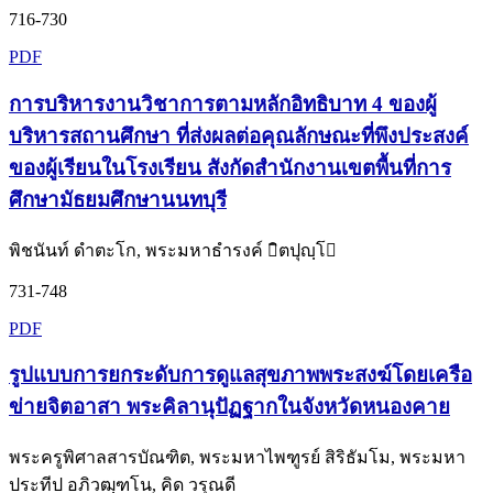
716-730
PDF
การบริหารงานวิชาการตามหลักอิทธิบาท 4 ของผู้
บริหารสถานศึกษา ที่ส่งผลต่อคุณลักษณะที่พึงประสงค์
ของผู้เรียนในโรงเรียน สังกัดสำนักงานเขตพื้นที่การ
ศึกษามัธยมศึกษานนทบุรี
พิชนันท์ ดำตะโก, พระมหาธำรงค์ ิตปุญฺโ
731-748
PDF
รูปแบบการยกระดับการดูแลสุขภาพพระสงฆ์โดยเครือ
ข่ายจิตอาสา พระคิลานุปัฏฐากในจังหวัดหนองคาย
พระครูพิศาลสารบัณฑิต, พระมหาไพฑูรย์ สิริธัมโม, พระมหา
ประทีป อภิวฒฺฑโน, คิด วรุณดี