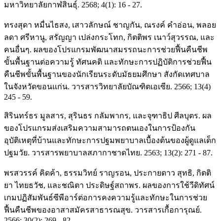
มหาวิทยาลัยกาฬสินธุ์. 2568; 4(1): 16 - 27.
ทรงสุดา หมื่นไธสง, เสาวลักษณ์ ชาญกัน, ณรงค์ คำอ่อน, พลอย
ลดา ศรีหานู, สรัญญา เปล่งกระโทก, กิตติพร เนาว์สุวรรณ, และ
คนอื่นๆ. ผลของโปรแกรมพัฒนาสมรรถนะการช่วยฟื้นคืนชีพ
ขั้นพื้นฐานต่อความรู้ ทัศนคติ และทักษะการปฏิบัติการช่วยฟื้น
คืนชีพขั้นพื้นฐานของนักเรียนระดับมัธยมศึกษา สังกัดเทศบาล
ในจังหวัดขอนแก่น. วารสารวิทยาลัยบัณฑิตเอเซีย. 2566; 13(4)
245 - 59.
สิรินทร์ธร มูลสาร, สุรินธร กลัมพากร, และจุฑาธิป ศีลบุตร. ผล
ของโปรแกรมส่งเสริมความสามารถตนเองในการป้องกัน
อุบัติเหตุที่บ้านและทักษะการปฐมพยาบาลเบื้องต้นของผู้ดูแลเด็ก
ปฐมวัย. วารสารพยาบาลสภากาชาดไทย. 2563; 13(2): 271 - 87.
พรสวรรค์ คิดค้า, ธรรมวิทย์ ราญรอน, ประกายดาว สุทธิ, กิตติ
ยา ไทยธวัช, และชณิตา ประดิษฐ์สถาพร. ผลของการใช้วีดิทัศน์
เกมปฏิสัมพันธ์ซีพีอาร์ต่อการคงความรู้และทักษะในการช่วย
ฟื้นคืนชีพของอาสาสมัครสาธารณสุข. วารสารเกื้อการุณย์.
2566; 30(2): 269 - 82.