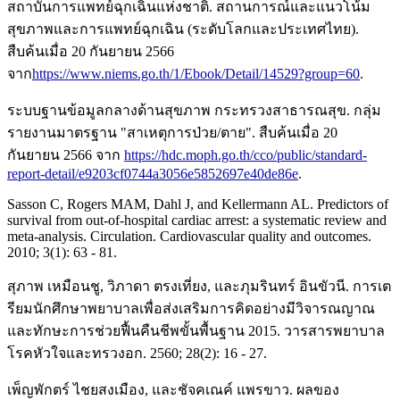
สถาบันการแพทย์ฉุกเฉินแห่งชาติ. สถานการณ์และแนวโน้ม
สุขภาพและการแพทย์ฉุกเฉิน (ระดับโลกและประเทศไทย).
สืบค้นเมื่อ 20 กันยายน 2566
จาก
https://www.niems.go.th/1/Ebook/Detail/14529?group=60
.
ระบบฐานข้อมูลกลางด้านสุขภาพ กระทรวงสาธารณสุข. กลุ่ม
รายงานมาตรฐาน "สาเหตุการป่วย/ตาย". สืบค้นเมื่อ 20
กันยายน 2566 จาก
https://hdc.moph.go.th/cco/public/standard-
report-detail/e9203cf0744a3056e5852697e40de86e
.
Sasson C, Rogers MAM, Dahl J, and Kellermann AL. Predictors of
survival from out-of-hospital cardiac arrest: a systematic review and
meta-analysis. Circulation. Cardiovascular quality and outcomes.
2010; 3(1): 63 - 81.
สุภาพ เหมือนชู, วิภาดา ตรงเที่ยง, และภุมรินทร์ อินขัวนี. การเต
รียมนักศึกษาพยาบาลเพื่อส่งเสริมการคิดอย่างมีวิจารณญาณ
และทักษะการช่วยฟื้นคืนชีพขั้นพื้นฐาน 2015. วารสารพยาบาล
โรคหัวใจและทรวงอก. 2560; 28(2): 16 - 27.
เพ็ญพักตร์ ไชยสงเมือง, และชัจคเณค์ แพรขาว. ผลของ