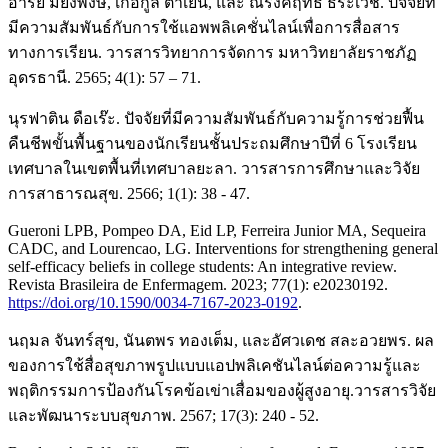
อารีย์ มยังพงษ์, เกื้อกูล ตาเย็น, และ ณรงค์ฤทธิ์ ธีระเวช. ปัจจัยที่
มีความสัมพันธ์กับการใช้แอพพลิเคชั่นไลน์เพื่อการสื่อสาร
ทางการเรียน. วารสารวิทยาการจัดการ มหาวิทยาลัยราชภัฏ
อุดรธานี. 2565; 4(1): 57 – 71.
นุรฟาติน ดือเร๊ะ. ปัจจัยที่มีความสัมพันธ์กับความรู้การช่วยฟื้น
คืนชีพขั้นพื้นฐานของนักเรียนชั้นประถมศึกษาปีที่ 6 โรงเรียน
เทศบาลในเขตพื้นที่เทศบาลยะลา. วารสารการศึกษาและวิจัย
การสาธารณสุข. 2566; 1(1): 38 - 47.
Gueroni LPB, Pompeo DA, Eid LP, Ferreira Junior MA, Sequeira
CADC, and Lourencao, LG. Interventions for strengthening general
self-efficacy beliefs in college students: An integrative review.
Revista Brasileira de Enfermagem. 2023; 77(1): e20230192.
https://doi.org/10.1590/0034-7167-2023-0192
.
นฤมล จันทร์สุข, นันตพร ทองเต็ม, และอัศวเดช สละอวยพร. ผล
ของการใช้สื่อสุขภาพรูปแบบแอปพลิเคชันไลน์ต่อความรู้และ
พฤติกรรมการป้องกันโรคข้อเข่าเสื่อมของผู้สูงอายุ.วารสารวิจัย
และพัฒนาระบบสุขภาพ. 2567; 17(3): 240 - 52.