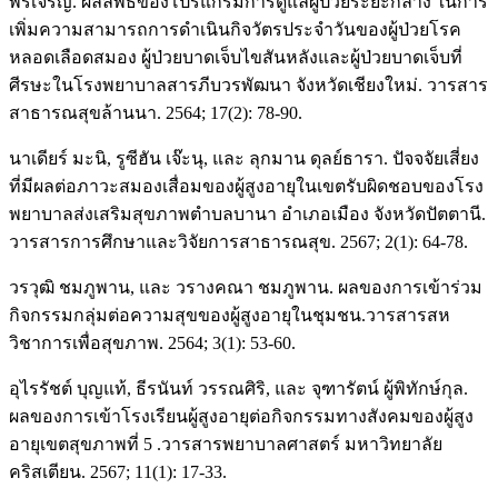
พรเจริญ. ผลลัพธ์ของโปรแกรมการดูแลผู้ป่วยระยะกลาง ในการ
เพิ่มความสามารถการดำเนินกิจวัตรประจำวันของผู้ป่วยโรค
หลอดเลือดสมอง ผู้ป่วยบาดเจ็บไขสันหลังและผู้ป่วยบาดเจ็บที่
ศีรษะในโรงพยาบาลสารภีบวรพัฒนา จังหวัดเชียงใหม่. วารสาร
สาธารณสุขล้านนา. 2564; 17(2): 78-90.
นาเดียร์ มะนิ, รูซีฮัน เจ๊ะนุ, และ ลุกมาน ดุลย์ธารา. ปัจจจัยเสี่ยง
ที่มีผลต่อภาวะสมองเสื่อมของผู้สูงอายุในเขตรับผิดชอบของโรง
พยาบาลส่งเสริมสุขภาพตำบลบานา อำเภอเมือง จังหวัดปัตตานี.
วารสารการศึกษาและวิจัยการสาธารณสุข. 2567; 2(1): 64-78.
วรวุฒิ ชมภูพาน, และ วรางคณา ชมภูพาน. ผลของการเข้าร่วม
กิจกรรมกลุ่มต่อความสุขของผู้สูงอายุในชุมชน.วารสารสห
วิชาการเพื่อสุขภาพ. 2564; 3(1): 53-60.
อุไรรัชต์ บุญแท้, ธีรนันท์ วรรณศิริ, และ จุฑารัตน์ ผู้พิทักษ์กุล.
ผลของการเข้าโรงเรียนผู้สูงอายุต่อกิจกรรมทางสังคมของผู้สูง
อายุเขตสุขภาพที่ 5 .วารสารพยาบาลศาสตร์ มหาวิทยาลัย
คริสเตียน. 2567; 11(1): 17-33.