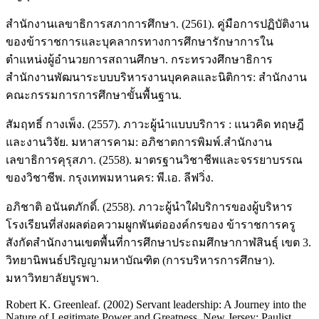
สำนักงานเลขาธิการสภาการศึกษา. (2561). คู่มือการปฏิบัติงาน
ของข้าราชการและบุคลากรทางการศึกษารักษาการใน
ตำแหน่งผู้อำนวยการสถานศึกษา. กระทรวงศึกษาธิการ
สำนักงานพัฒนาระบบบริหารงานบุคคลและนิติการ: สำนักงาน
คณะกรรมการการศึกษาขั้นพื้นฐาน.
สัมฤทธิ์ กางเพ็ง. (2557). ภาวะผู้นำแบบบริการ : แนวคิด ทฤษฎี
และงานวิจัย. มหาสารคาม: อภิชาตการพิมพ์.สำนักงาน
เลขาธิการคุรุสภา. (2558). มาตรฐานวิชาชีพและจรรยาบรรณ
ของวิชาชีพ. กรุงเทพมหานคร: พี.เอ. ลีฟวิ่ง.
อภิชาติ อนันตภักดิ์. (2558). ภาวะผู้นำใฝ่บริการของผู้บริหาร
โรงเรียนที่ส่งผลต่อความผูกพันต่อองค์กรของ ข้าราชการครู
สังกัดสำนักงานเขตพื้นที่การศึกษาประถมศึกษากาฬสินธุ์ เขต 3.
วิทยานิพนธ์ปริญญามหาบัณฑิต (การบริหารการศึกษา).
มหาวิทยาลัยบูรพา.
Robert K. Greenleaf. (2002) Servant leadership: A Journey into the
Nature of Legitimate Power and Greatness. New Jersey: Paulist