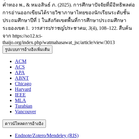
คำทอง พ., & หมอสินธ์ ภ. (2025). การศึกษาปัจจัยที่มีอิทธิพลต่อ
การอ่านออกเขียนได้รายวิชาภาษาไทยของนักเรียนระดับชั้น
ประถมศึกษาปีที่ 1 ในสังกัดเขตพื้นที่การศึกษาประถมศึกษา
ระยองเขต 1.
วารสารปราชญ์ประชาคม
,
3
(4), 108–122. สืบค้น
จาก https://so12.tci-
thaijo.org/index.php/watmahasawat_jsc/article/view/3013
รูปแบบการอ้างอิงเพิ่มเติม
ACM
ACS
APA
ABNT
Chicago
Harvard
IEEE
MLA
Turabian
Vancouver
ดาวน์โหลดการอ้างอิง
Endnote/Zotero/Mendeley (RIS)