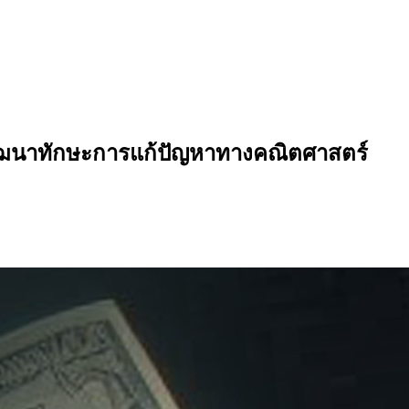
อพัฒนาทักษะการแก้ปัญหาทางคณิตศาสตร์