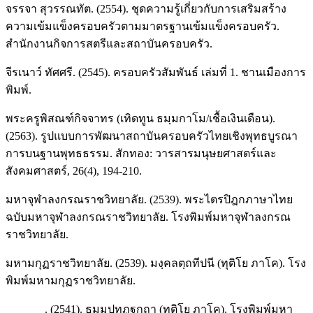
จรรจา สุวรรณทัต. (2554). ชุดความรู้เกี่ยวกับการเสริมสร้าง
ความเข้มแข็งครอบครัวตามมาตรฐานเข้มแข็งครอบครัว.
สำนักงานกิจการสตรีและสถาบันครอบครัว.
จีรเนาว์ ทัศศรี. (2545). ครอบครัวสัมพันธ์ เล่มที่ 1. ชานเมืองการ
พิมพ์.
พระครูพิสณฑ์กิจจาทร (เทิดทูน ธมฺมกาโม/เชื้อเงินเดือน).
(2563). รูปแบบการพัฒนาสถาบันครอบครัวไทยเชิงพุทธบูรณา
การบนฐานพุทธธรรม. สักทอง: วารสารมนุษยศาสตร์และ
สังคมศาสตร์, 26(4), 194-210.
มหาจุฬาลงกรณราชวิทยาลัย. (2539). พระไตรปิฎกภาษาไทย
ฉบับมหาจุฬาลงกรณราชวิทยาลัย. โรงพิมพ์มหาจุฬาลงกรณ
ราชวิทยาลัย.
มหามกุฏราชวิทยาลัย. (2539). มงฺคลตฺถทีปนี (ทุติโย ภาโค). โรง
พิมพ์มหามกุฏราชวิทยาลัย.
_______. (2541). ธมฺมปทฏฺฐกถา (ทุติโย ภาโค). โรงพิมพ์มหา