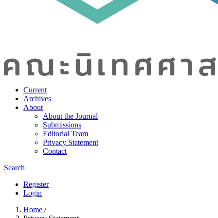
Current
Archives
About
About the Journal
Submissions
Editorial Team
Privacy Statement
Contact
Search
Register
Login
Home
/