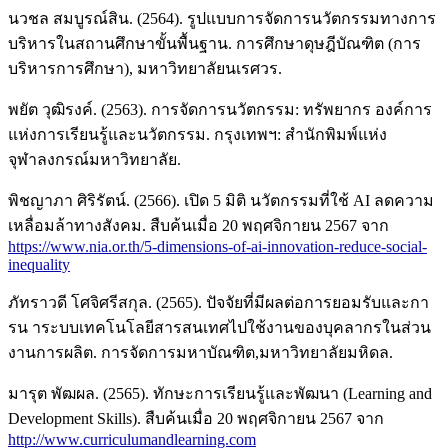
นวชล สมบูรณ์สิน. (2564). รูปแบบการจัดการนวัตกรรมทางการ
บริหารในสถานศึกษาขั้นพื้นฐาน. การศึกษาดุษฎีบัณฑิต (การ
บริหารการศึกษา), มหาวิทยาลัยนเรศวร.
พยัต วุฒิรงค์. (2563). การจัดการนวัตกรรม: ทรัพยากร องค์การ
แห่งการเรียนรู้และนวัตกรรม. กรุงเทพฯ: สำนักพิมพ์แห่ง
จุฬาลงกรณ์มหาวิทยาลัย.
พิชญาภา ศิริรัตน์. (2566). เปิด 5 มิติ นวัตกรรมที่ใช้ AI ลดความ
เหลื่อมล้าทางสังคม. สืบค้นเมื่อ 20 พฤศจิกายน 2567 จาก
https://www.nia.or.th/5-dimensions-of-ai-innovation-reduce-social-
inequality
ภัทราวดี โศจิศรีสกุล. (2565). ปัจจัยที่มีผลต่อการยอมรับและกา
รน าระบบเทคโนโลยีสารสนเทศไปใช้งานของบุคลากรในส่วน
งานการผลิต. การจัดการมหาบัณฑิต,มหาวิทยาลัยมหิดล.
มารุต พัฒผล. (2565). ทักษะการเรียนรู้และพัฒนา (Learning and
Development Skills). สืบค้นเมื่อ 20 พฤศจิกายน 2567 จาก
http://www.curriculumandlearning.com