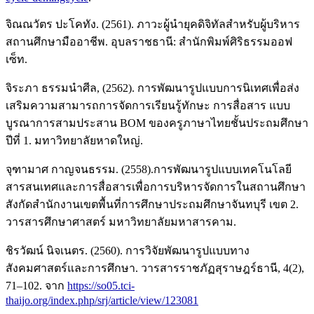
จิณณวัตร ปะโคทัง. (2561). ภาวะผู้นำยุคดิจิทัลสำหรับผู้บริหาร
สถานศึกษามืออาชีพ. อุบลราชธานี: สำนักพิมพ์ศิริธรรมออฟ
เซ็ท.
จิระภา ธรรมนําศีล, (2562). การพัฒนารูปแบบการนิเทศเพื่อส่ง
เสริมความสามารถการจัดการเรียนรู้ทักษะ การสื่อสาร แบบ
บูรณาการสามประสาน BOM ของครูภาษาไทยชั้นประถมศึกษา
ปีที่ 1. มทาวิทยาลัยหาดใหญ่.
จุฑามาศ กาญจนธรรม. (2558).การพัฒนารูปแบบเทคโนโลยี
สารสนเทศและการสื่อสารเพื่อการบริหารจัดการในสถานศึกษา
สังกัดสำนักงานเขตพื้นที่การศึกษาประถมศึกษาจันทบุรี เขต 2.
วารสารศึกษาศาสตร์ มหาวิทยาลัยมหาสารคาม.
ชิรวัฒน์ นิจเนตร. (2560). การวิจัยพัฒนารูปแบบทาง
สังคมศาสตร์และการศึกษา. วารสารราชภัฏสุราษฎร์ธานี, 4(2),
71–102. จาก
https://so05.tci-
thaijo.org/index.php/srj/article/view/123081