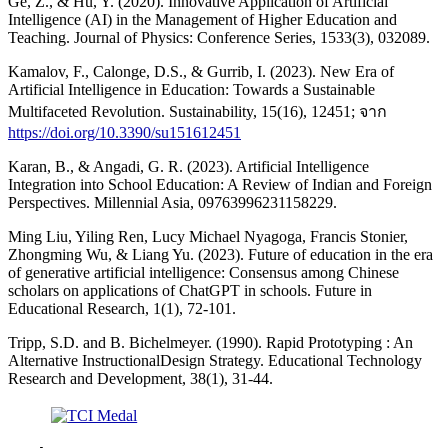
Ge, Z., & Hu, Y. (2020). Innovative Application of Artificial
Intelligence (AI) in the Management of Higher Education and
Teaching. Journal of Physics: Conference Series, 1533(3), 032089.
Kamalov, F., Calonge, D.S., & Gurrib, I. (2023). New Era of
Artificial Intelligence in Education: Towards a Sustainable
Multifaceted Revolution. Sustainability, 15(16), 12451; จาก
https://doi.org/10.3390/su151612451
Karan, B., & Angadi, G. R. (2023). Artificial Intelligence
Integration into School Education: A Review of Indian and Foreign
Perspectives. Millennial Asia, 09763996231158229.
Ming Liu, Yiling Ren, Lucy Michael Nyagoga, Francis Stonier,
Zhongming Wu, & Liang Yu. (2023). Future of education in the era
of generative artificial intelligence: Consensus among Chinese
scholars on applications of ChatGPT in schools. Future in
Educational Research, 1(1), 72-101.
Tripp, S.D. and B. Bichelmeyer. (1990). Rapid Prototyping : An
Alternative InstructionalDesign Strategy. Educational Technology
Research and Development, 38(1), 31-44.