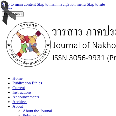
Skip to main content
Skip to main navigation menu
Skip to site
footer
Open Menu
Home
Publication Ethics
Current
Instructions
Announcements
Archives
About
About the Journal
Submissions