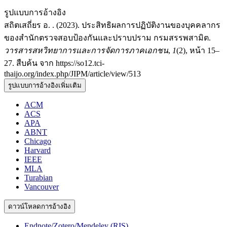
รูปแบบการอ้างอิง
สถิตเสถี่ยร อ. . (2023). ประสิทธิผลการปฏิบัติงานของบุคคลากร
ของสำนักตรวจสอบป้องกันและปราบปราม กรมสรรพสามิต.
วารสารสหวิทยาการและการจัดการภาคเอกชน
,
1
(2), หน้า 15–
27. สืบค้น จาก https://so12.tci-
thaijo.org/index.php/JIPM/article/view/513
รูปแบบการอ้างอิงเพิ่มเติม
ACM
ACS
APA
ABNT
Chicago
Harvard
IEEE
MLA
Turabian
Vancouver
ดาวน์โหลดการอ้างอิง
Endnote/Zotero/Mendeley (RIS)