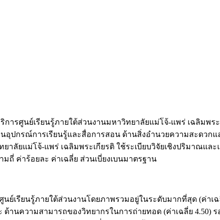
้บริการศูนย์เรียนรู้ภายใต้ส่วนงานมหาวิทยาลัยแม่โจ้-แพร่ เฉลิม
านอุปกรณ์การเรียนรู้และสื่อการสอน ด้านสิ่งอำนวยความสะดวกแ
าลัยแม่โจ้-แพร่ เฉลิมพระเกียรติ ใช้ระเบียบวิจัยเชิงปริมาณและแ
มถี่ ค่าร้อยละ ค่าเฉลี่ย ส่วนเบี่ยงเบนมาตรฐาน
นย์เรียนรู้ภายใต้ส่วนงานโดยภาพรวมอยู่ในระดับมากที่สุด (ค่าเฉลี
 และ ด้านความสามารถของวิทยากรในการถ่ายทอด (ค่าเฉลี่ย 4.50) ร