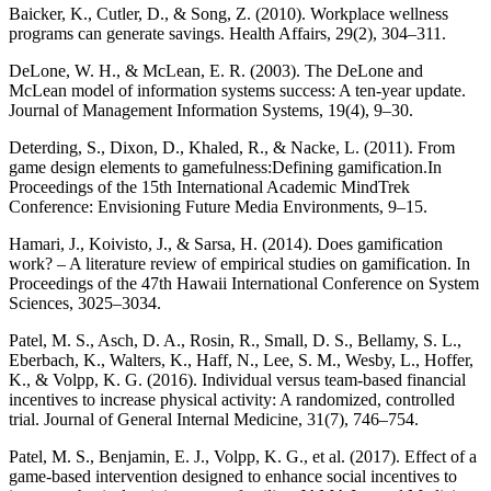
Baicker, K., Cutler, D., & Song, Z. (2010). Workplace wellness
programs can generate savings. Health Affairs, 29(2), 304–311.
DeLone, W. H., & McLean, E. R. (2003). The DeLone and
McLean model of information systems success: A ten-year update.
Journal of Management Information Systems, 19(4), 9–30.
Deterding, S., Dixon, D., Khaled, R., & Nacke, L. (2011). From
game design elements to gamefulness:Defining gamification.In
Proceedings of the 15th International Academic MindTrek
Conference: Envisioning Future Media Environments, 9–15.
Hamari, J., Koivisto, J., & Sarsa, H. (2014). Does gamification
work? – A literature review of empirical studies on gamification. In
Proceedings of the 47th Hawaii International Conference on System
Sciences, 3025–3034.
Patel, M. S., Asch, D. A., Rosin, R., Small, D. S., Bellamy, S. L.,
Eberbach, K., Walters, K., Haff, N., Lee, S. M., Wesby, L., Hoffer,
K., & Volpp, K. G. (2016). Individual versus team-based financial
incentives to increase physical activity: A randomized, controlled
trial. Journal of General Internal Medicine, 31(7), 746–754.
Patel, M. S., Benjamin, E. J., Volpp, K. G., et al. (2017). Effect of a
game-based intervention designed to enhance social incentives to