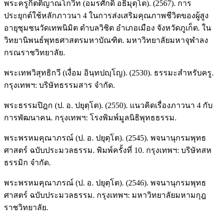
พระครูกิตติญาณโกวิท (อมรศักดิ์ อธิมุตฺโต). (2567). การ
ประยุกต์ใช้หลักภาวนา 4 ในการส่งเสริมคุณภาพชีวิตของผู้สูง
อายุชุมชนวัดเทพนิมิต ตำบลวิชิต อำเภอเมือง จังหวัดภูเก็ต. ใน
วิทยานิพนธ์พุทธศาสตรมหาบัณฑิต. มหาวิทยาลัยมหาจุฬาลง
กรณราชวิทยาลัย.
พระเทพวิสุทธิกวี (เงื่อม อินฺทปญฺโญ). (2530). ธรรมะสำหรับครู.
กรุงเทพฯ: บริษัทธรรมสาร จำกัด.
พระธรรมปิฎก (ป. อ. ปยุตฺโต). (2550). แนวคิดเรื่องภาวนา 4 กับ
การพัฒนาคน. กรุงเทพฯ: โรงพิมพ์มูลนิธิพุทธธรรม.
พระพรหมคุณาภรณ์ (ป. อ. ปยุตฺโต). (2545). พจนานุกรมพุทธ
ศาสตร์ ฉบับประมวลธรรม. พิมพ์ครั้งที่ 10. กรุงเทพฯ: บริษัทสห
ธรรมิก จำกัด.
พระพรหมคุณาภรณ์ (ป. อ. ปยุตฺโต). (2546). พจนานุกรมพุทธ
ศาสตร์ ฉบับประมวลธรรม. กรุงเทพฯ: มหาวิทยาลัยมหามกุฎ
ราชวิทยาลัย.