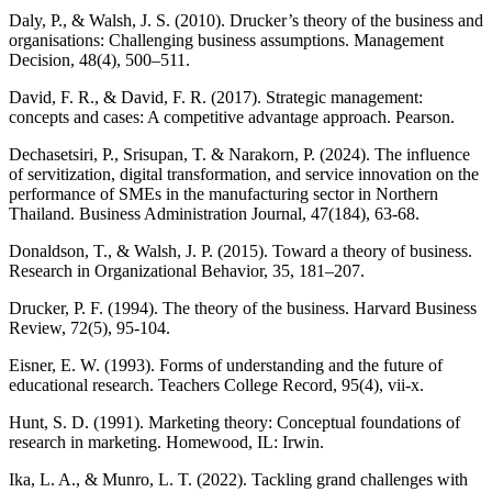
Daly, P., & Walsh, J. S. (2010). Drucker’s theory of the business and
organisations: Challenging business assumptions. Management
Decision, 48(4), 500–511.
David, F. R., & David, F. R. (2017). Strategic management:
concepts and cases: A competitive advantage approach. Pearson.
Dechasetsiri, P., Srisupan, T. & Narakorn, P. (2024). The influence
of servitization, digital transformation, and service innovation on the
performance of SMEs in the manufacturing sector in Northern
Thailand. Business Administration Journal, 47(184), 63-68.
Donaldson, T., & Walsh, J. P. (2015). Toward a theory of business.
Research in Organizational Behavior, 35, 181–207.
Drucker, P. F. (1994). The theory of the business. Harvard Business
Review, 72(5), 95-104.
Eisner, E. W. (1993). Forms of understanding and the future of
educational research. Teachers College Record, 95(4), vii-x.
Hunt, S. D. (1991). Marketing theory: Conceptual foundations of
research in marketing. Homewood, IL: Irwin.
Ika, L. A., & Munro, L. T. (2022). Tackling grand challenges with