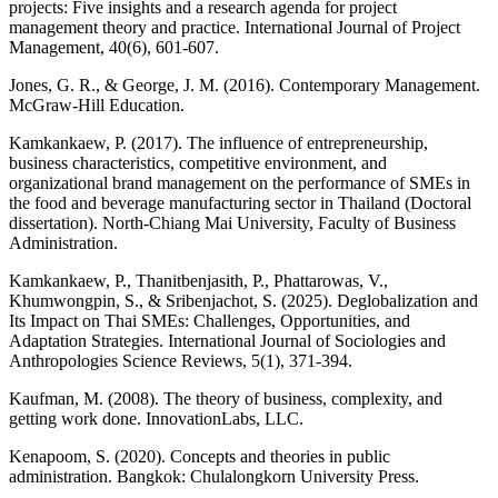
projects: Five insights and a research agenda for project
management theory and practice. International Journal of Project
Management, 40(6), 601-607.
Jones, G. R., & George, J. M. (2016). Contemporary Management.
McGraw-Hill Education.
Kamkankaew, P. (2017). The influence of entrepreneurship,
business characteristics, competitive environment, and
organizational brand management on the performance of SMEs in
the food and beverage manufacturing sector in Thailand (Doctoral
dissertation). North-Chiang Mai University, Faculty of Business
Administration.
Kamkankaew, P., Thanitbenjasith, P., Phattarowas, V.,
Khumwongpin, S., & Sribenjachot, S. (2025). Deglobalization and
Its Impact on Thai SMEs: Challenges, Opportunities, and
Adaptation Strategies. International Journal of Sociologies and
Anthropologies Science Reviews, 5(1), 371-394.
Kaufman, M. (2008). The theory of business, complexity, and
getting work done. InnovationLabs, LLC.
Kenapoom, S. (2020). Concepts and theories in public
administration. Bangkok: Chulalongkorn University Press.