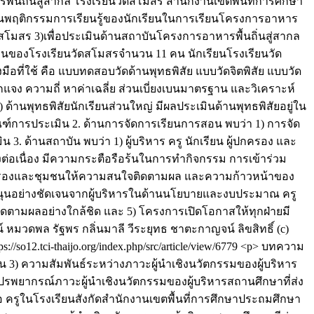
พื้นถิ่นสู่สากล โรงเรียนวัดสโมสร สำนักงานเขตพื้นที่การศึกษา
านพฤติกรรมการเรียนรู้ของนักเรียนในการเรียนโครงการอาหาร
ดสโมสร 3)เพื่อประเมินด้านสถาบันโครงการอาหารพื้นถิ่นสู่สากล
สอนของโรงเรียนวัดสโมสรจำนวน 11 คน นักเรียนโรงเรียนวัด
งมือที่ใช้ คือ แบบทดสอบวัดด้านพุทธพิสัย แบบวัดจิตพิสัย แบบวัด
ง ความถี่ หาค่าเฉลี่ย ส่วนเบี่ยงเบนมาตรฐาน และวิเคราะห์
้านพุทธพิสัยนักเรียนส่วนใหญ่ มีผลประเมินด้านพุทธพิสัยอยู่ใน
เกณฑ์การประเมิน 2. ด้านการจัดการเรียนการสอน พบว่า 1) การจัด
. ด้านสถาบัน พบว่า 1) ผู้บริหาร ครู นักเรียน ผู้ปกครอง และ
อเนื่อง มีความกระตือรือร้นในการทำกิจกรรม การเข้าร่วม
้ปกครองและชุมชนให้ความสนใจติดตามผล และความก้าวหน้าของ
สนุนอย่างชัดเจนจากผู้บริหารในด้านนโยบายและงบประมาณ ครู
ติดตามผลอย่างใกล้ชิด และ 5) โครงการเปิดโอกาสให้ทุกฝ่ายมี
ตน์ หมวดพล
รัฐพร กลิ่นมาลี
วีระยุทธ ชาตะกาญจน์
ลิขสิทธิ์ (c)
ps://so12.tci-thaijo.org/index.php/src/article/view/6779
<p> บทความ
ยน 3) ความสัมพันธ์ระหว่างภาวะผู้นำเชิงนวัตกรรมของผู้บริหาร
รพยากรณ์ภาวะผู้นำเชิงนวัตกรรมของผู้บริหารสถานศึกษาที่ส่ง
อ ครูในโรงเรียนสังกัดสำนักงานเขตพื้นที่การศึกษาประถมศึกษา