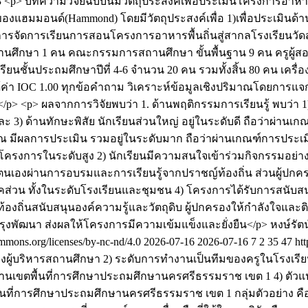
3
<p> บทความวิจัยฉบับนี้มีวัตถุประสงค์เพื่อประเมินโครงการอาหาร
แฮมมอนด์(Hammond) โดยมีวัตถุประสงค์เพื่อ 1)เพื่อประเมินด้
้านการจัดการเรียนการสอนโครงการอาหารพื้นถิ่นสู่สากลโรงเรียนวั
สถานศึกษา 1 คน คณะกรรมการสถานศึกษา ขั้นพื้นฐาน 9 คน ครูผู้
ยนชั้นประถมศึกษาปีที่ 4-6 จำนวน 20 คน รวมทั้งสิ้น 80 คน เครื่อ
 IOC 1.00 ทุกข้อคำถาม วิเคราะห์ข้อมูลเชิงปริมาณโดยการแจกแจ
<p> ผลจากการวิจัยพบว่า 1. ด้านพฤติกรรมการเรียนรู้ พบว่า 1) ด
ะ 3) ด้านทักษะพิสัย นักเรียนส่วนใหญ่ อยู่ในระดับดี ถือว่าผ่าน
 มีผลการประเมิน รวมอยู่ในระดับมาก ถือว่าผ่านเกณฑ์การประเมิน 3
การในระดับสูง 2) นักเรียนมีความสนใจเข้าร่วมกิจกรรมอย่างต่
ฒนาตนเองผ่านการอบรมและการเรียนรู้จากปราชญ์ท้องถิ่น ส่วนผู
ส่วน ทั้งในระดับโรงเรียนและชุมชน 4) โครงการได้รับการสนับ
องถิ่นสนับสนุนองค์ความรู้และวัตถุดิบ ผู้ปกครองให้กำลังใจและ
รุงพัฒนา ส่งผลให้โครงการมีความเข้มแข็งและยั่งยืน</p>
หงษ์รั
ons.org/licenses/by-nc-nd/4.0
2026-07-16
2026-07-16
7
2
35
47
htt
รมของผู้บริหารสถานศึกษา 2) ระดับการทำงานเป็นทีมของครูในโรงเรี
นเขตพื้นที่การศึกษาประถมศึกษานครศรีธรรมราช เขต 1 4) ตัวแป
นที่การศึกษาประถมศึกษานครศรีธรรมราช เขต 1 กลุ่มตัวอย่าง คื