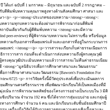
ปี ได้แก่ ฉบับที่ 1 มกราคม – มิถุนายน และฉบับที่ 2 กรกฎาคม –
ยรับตีพิมพ์บทความคุณภาพสูงทางด้านสังคมศึกษา ศาสนา และ
กษา</p> <p><strong>ประเภทของบทความ</strong><strong>:
p>บทความทุกบทความจะต้องผ่านการพิจารณาก่อนตีพิมพ์
ถาบันเดียวกันกับผู้ตีพิมพ์บทความ </strong>และมีความ
 peer-reviewe) ที่ผู้พิจารณาบทความจะไม่ทราบชื่อ หรือข้อมูล
บทความกับเอกสารที่เผยแพร่แล้วและเอกสารที่อยู่ในกระบวนการ
รเผยแพร่: </strong></p> <p>วารสารจะเรียกเก็บค่าธรรมเนียมการ
การวารสาร ก่อนที่จะดำเนินการส่งบทความถึงผู้ทรงคุณวุฒิ
ให้ผู้ทรงคุณวุฒิประเมินบทความแล้ววารสารจะไม่คืนค่าธรรมเนียม
ญชี <strong>"มูลนิธิบวรเพื่อการศึกษาศาสนาและวัฒนธรรม"
เพื่อการศึกษาศาสนาและวัฒนธรรม [Baworn's Foundation For
cle/view/6725
<p> การวิจัยครั้งนี้มีวัตถุประสงค์เพื่อประเมินผลการ
มศึกษานครศรีธรรมราช เพื่อพัฒนานักเรียนให้เป็นพลเมืองที่มี
ุ่งเน้น การพิจารณาผลลัพธ์ของโครงการอย่างเป็นระบบใน 3 มิติ
เชิงปริมาณ จำนวน 192 คน ซึ่งได้จากการสุ่มแบบง่าย และกลุ่มผู้
รทางการศึกษา จำนวน 6 คน และนักเรียนระดับชั้นมัธยมศึกษาปี
กรรม เครื่องมือวิจัยได้รับการตรวจสอบความตรงเชิงเนื้อหาและ