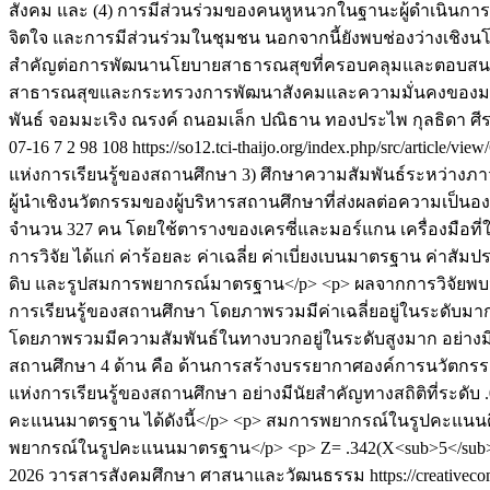
สังคม และ (4) การมีส่วนร่วมของคนหูหนวกในฐานะผู้ดำเนินกา
จิตใจ และการมีส่วนร่วมในชุมชน นอกจากนี้ยังพบช่องว่างเชิ
สำคัญต่อการพัฒนานโยบายสาธารณสุขที่ครอบคลุมและตอบสน
สาธารณสุขและกระทรวงการพัฒนาสังคมและความมั่นคงของมนุษ
พันธ์ จอมมะเริง
ณรงค์ ถนอมเล็ก
ปณิธาน ทองประไพ
กุลธิดา ศี
07-16
7
2
98
108
https://so12.tci-thaijo.org/index.php/src/article/vie
แห่งการเรียนรู้ของสถานศึกษา 3) ศึกษาความสัมพันธ์ระหว่างภ
ผู้นำเชิงนวัตกรรมของผู้บริหารสถานศึกษาที่ส่งผลต่อความเป็นอง
จำนวน 327 คน โดยใช้ตารางของเครซี่และมอร์แกน เครื่องมือที่ใช้
การวิจัย ได้แก่ ค่าร้อยละ ค่าเฉลี่ย ค่าเบี่ยงเบนมาตรฐาน ค่
ดิบ และรูปสมการพยากรณ์มาตรฐาน</p> <p> ผลจากการวิจัยพบว่า
การเรียนรู้ของสถานศึกษา โดยภาพรวมมีค่าเฉลี่ยอยู่ในระดับมา
โดยภาพรวมมีความสัมพันธ์ในทางบวกอยู่ในระดับสูงมาก อย่างมีนั
สถานศึกษา 4 ด้าน คือ ด้านการสร้างบรรยากาศองค์การนวัตกรรม ด
แห่งการเรียนรู้ของสถานศึกษา อย่างมีนัยสำคัญทางสถิติที่ระ
คะแนนมาตรฐาน ได้ดังนี้</p> <p> สมการพยากรณ์ในรูปคะแนนดิบ</
พยากรณ์ในรูปคะแนนมาตรฐาน</p> <p> Z= .342(X<sub>5</sub>) +
2026 วารสารสังคมศึกษา ศาสนาและวัฒนธรรม https://creativecomm