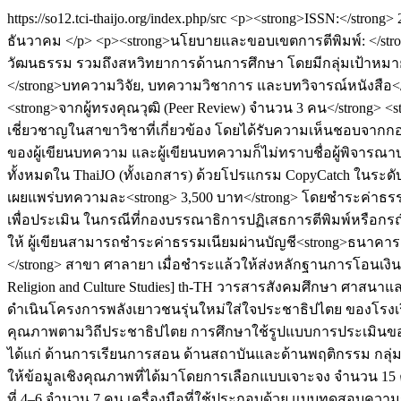
https://so12.tci-thaijo.org/index.php/src
<p><strong>ISSN:</strong> 
ธันวาคม </p> <p><strong>นโยบายและขอบเขตการตีพิมพ์: </s
วัฒนธรรม รวมถึงสหวิทยาการด้านการศึกษา โดยมีกลุ่มเป้าหมา
</strong>บทความวิจัย, บทความวิชาการ และบทวิจารณ์หนังสื
<strong>จากผู้ทรงคุณวุฒิ (Peer Review) จำนวน 3 คน</strong> 
เชี่ยวชาญในสาขาวิชาที่เกี่ยวข้อง โดยได้รับความเห็นชอบจากกอ
ของผู้เขียนบทความ และผู้เขียนบทความก็ไม่ทราบชื่อผู้พิจา
ทั้งหมดใน ThaiJO (ทั้งเอกสาร) ด้วยโปรแกรม CopyCatch ในระดับ
เผยแพร่บทความละ<strong> 3,500 บาท</strong> โดยชำระค่าธร
เพื่อประเมิน ในกรณีที่กองบรรณาธิการปฏิเสธการตีพิมพ์หรือกรณ
ให้ ผู้เขียนสามารถชำระค่าธรรมเนียมผ่านบัญชี<strong>ธนาคารอ
</strong> สาขา ศาลายา เมื่อชำระแล้วให้ส่งหลักฐานการโอนเงินมา
Religion and Culture Studies]
th-TH
วารสารสังคมศึกษา ศาสนาแ
ดำเนินโครงการพลังเยาวชนรุ่นใหม่ใส่ใจประชาธิปไตย ของโรงเรีย
คุณภาพตามวิถีประชาธิปไตย การศึกษาใช้รูปแบบการประเมินของ 
ได้แก่ ด้านการเรียนการสอน ด้านสถาบันและด้านพฤติกรรม กลุ่มตัว
ให้ข้อมูลเชิงคุณภาพที่ได้มาโดยการเลือกแบบเจาะจง จำนวน 15
ที่ 4–6 จำนวน 7 คน เครื่องมือที่ใช้ประกอบด้วย แบบทดสอบความ