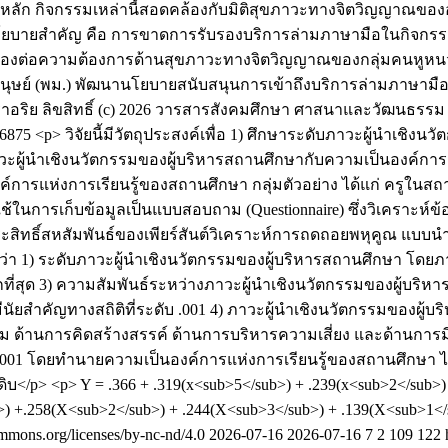
รหลัก กิจกรรมเหล่านี้สอดคล้องกับมิติสุขภาวะทางจิตวิญญาณข
งนโยบายสำคัญ คือ การขาดการรับรองบริการล่ามภาษามือในกิจกรร
องต่อความต้องการด้านสุขภาวะทางจิตวิญญาณของกลุ่มคนหูห
ย์ (พม.) พัฒนานโยบายสนับสนุนการเข้าถึงบริการล่ามภาษามื
ราอริย
ลิขสิทธิ์ (c) 2026 วารสารสังคมศึกษา ศาสนาและวัฒนธรรม http
w/6875
<p> วิจัยนี้มีวัตถุประสงค์เพื่อ 1) ศึกษาระดับภาวะผู้นำเชิ
าวะผู้นำเชิงนวัตกรรมของผู้บริหารสถานศึกษากับความเป็นองค์กา
ค์การแห่งการเรียนรู้ของสถานศึกษา กลุ่มตัวอย่าง ได้แก่ ครูในส
ในการเก็บข้อมูลเป็นแบบสอบถาม (Questionnaire) ซึ่งวิเคราะห์ข้อ
าสัมประสิทธิ์สหสัมพันธ์ของเพียร์สันต์วิเคราะห์การถดถอยพหุคู
 1) ระดับภาวะผู้นำเชิงนวัตกรรมของผู้บริหารสถานศึกษา โดยภาพ
กที่สุด 3) ความสัมพันธ์ระหว่างภาวะผู้นำเชิงนวัตกรรมของผู้บร
ยสำคัญทางสถิติที่ระดับ .001 4) ภาวะผู้นำเชิงนวัตกรรมของผู้บร
้านการคิดสร้างสรรค์ ด้านการบริหารความเสี่ยง และด้านการมีวิส
ดับ .001 โดยทำนายความเป็นองค์การแห่งการเรียนรู้ของสถานศึกษ
p> <p> Y = .366 + .319(x<sub>5</sub>) + .239(x<sub>2</sub>) 
.258(X<sub>2</sub>) + .244(X<sub>3</sub>) + .139(X<sub>1</
ons.org/licenses/by-nc-nd/4.0
2026-07-16
2026-07-16
7
2
109
122