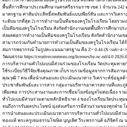
พื้นที่การศึกษาประถมศึกษานครศรีธรรมราช เขต 1 จำนวน 242 คน เครื่
มาตรฐาน ค่าสัมประสิทธิ์สหสัมพันธ์แบบเพียร์สัน และการวิเครา
ระดับมากที่สุด 2) การทำงานเป็นทีมของครูในโรงเรียน โดยรวมอ
เป็นทีมของครูในโรงเรียน สังกัดสำนักงานเขตพื้นที่การศึกษาปร
ส่งผลต่อการทำงานเป็นทีมของครูในโรงเรียน สังกัดสำนักงาน
สามารถร่วมกันทำนายการทำงานเป็นทีมของครูในโรงเรียน ได้ร้อ
สมการพยากรณ์ ในรูปคะแนนมาตรฐาน คือ Z= 0.44 (X<sub>4</sub
วัฒนธรรม https://creativecommons.org/licenses/by-nc-nd/4.0
2026-
การบริหารงานทั่วไปแบบมีส่วนร่วมของโรงเรียน วัดประทุมทาย
ใช้ระเบียบวิธีวิจัยเชิงคุณภาพ เก็บรวบรวมข้อมูลจากการสัมภา
คุณวุฒิ 7 คน เพื่อนำเสนอและประเมินแนวทาง วิเคราะห์ข้อมูลด้ว
ประชาสัมพันธ์และวารสาร กลุ่มงานบริหารอาคารสถานที่และภูมิ
เพียงพอ การประสานงานและการเชื่อมโยงข้อมูลไม่ต่อเนื่อง ร
ทั่วไปแบบมีส่วนร่วมตามหลักอิทธิบาท 4 ของโรงเรียนวัดประทุม
จนถึงการรับผลประโยชน์ มุ่งส่งเสริมการมีส่วนร่วมของทุกฝ่าย โด
การนำเสนอและประเมินแนวทางการบริหารงานทั่วไปแบบมีส่วนร่
ทองแท้
พระครูเขมธรรมโฆษิต
บุญเลิศ วีระพรกานต์
อภิจิตร์ ณ 