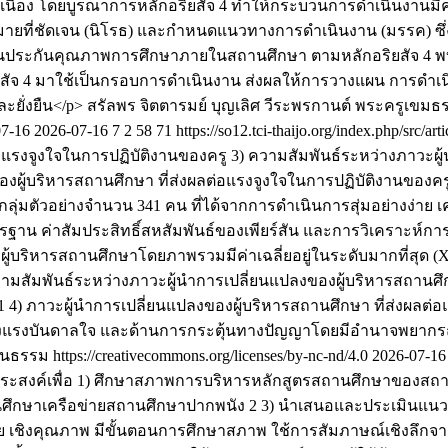
ื่อง โดยบูรณาการหลักอริยสัจ 4 ทำให้กระบวนการดำเนินงานมีควา
ดเป้าหมายที่ชัดเจน (นิโรธ) และกำหนดแนวทางการดำเนินงาน (มรรค
ระกันคุณภาพการศึกษาภายในสถานศึกษา ตามหลักอริยสัจ 4 พบว่า
ยสัจ 4 มาใช้เป็นกรอบการดำเนินงาน ส่งผลให้การวางแผน การดำเนิ
ยั่งยืน</p>
สรัลพร จิตตารมย์
บุญเลิศ วีระพรกานต์
พระครูเขมธ
07-16
2026-07-16
7
2
58
71
https://so12.tci-thaijo.org/index.php/src/ar
บแรงจูงใจในการปฏิบัติงานของครู 3) ความสัมพันธ์ระหว่างภาวะผ
งผู้บริหารสถานศึกษา ที่ส่งผลต่อแรงจูงใจในการปฏิบัติงานของครู 
มตัวอย่างจำนวน 341 คน ที่ได้จากการดำเนินการสุ่มอย่างง่าย เคร
รฐาน ค่าสัมประสิทธิ์สหสัมพันธ์ของเพียร์สัน และการวิเคราะห์การถ
ู้บริหารสถานศึกษาโดยภาพรวมมีค่าเฉลี่ยอยู่ในระดับมากที่สุด (X
3) ความสัมพันธ์ระหว่างภาวะผู้นำการเปลี่ยนแปลงของผู้บริหารสถา
01 4) ภาวะผู้นำการเปลี่ยนแปลงของผู้บริหารสถานศึกษา ที่ส่งผลต่อ
างแรงบันดาลใจ และด้านการกระตุ้นทางปัญญาโดยมีอำนาจพยากรณ์ร
รรม https://creativecommons.org/licenses/by-nc-nd/4.0
2026-07-16
วัตถุประสงค์เพื่อ 1) ศึกษาสภาพการบริหารหลักสูตรสถานศึกษาของ
ศึกษาเครือข่ายสถานศึกษาปากพนัง 2 3) นำเสนอและประเมินแน
ย เชิงคุณภาพ มีขั้นตอนการศึกษาสภาพ ใช้การสัมภาษณ์เชิงลึกจาก