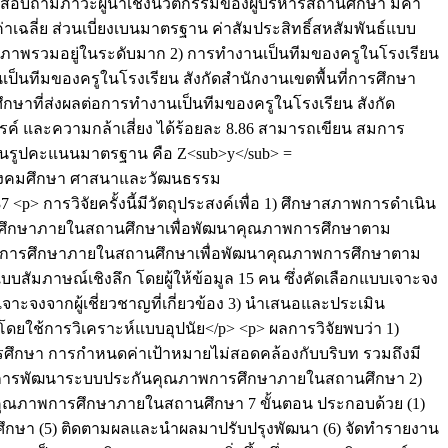
บสอบถามภาวะผู้นำเชิงนวัตกรรมของผู้บริหารสถานศึกษา มีค่า
 ค่าเฉลี่ย ส่วนเบี่ยงเบนมาตรฐาน ค่าสัมประสิทธิ์สหสัมพันธ์แบบ
ดยภาพรวมอยู่ในระดับมาก 2) การทำงานเป็นทีมของครูในโรงเรียน
็นทีมของครูในโรงเรียน สังกัดสำนักงานเขตพื้นที่การศึกษา
ึกษาที่ส่งผลต่อการทำงานเป็นทีมของครูในโรงเรียน สังกัด
์ และความกล้าเสี่ยง ได้ร้อยละ 8.86 สามารถเขียน สมการ
 ในรูปคะแนนมาตรฐาน คือ Z<sub>y</sub> =
ารสังคมศึกษา ศาสนาและวัฒนธรรม
837
<p> การวิจัยครั้งนี้มีวัตถุประสงค์เพื่อ 1) ศึกษาสภาพการดำเนิน
ึกษาภายในสถานศึกษาเพื่อพัฒนาคุณภาพการศึกษาตาม
พการศึกษาภายในสถานศึกษาเพื่อพัฒนาคุณภาพการศึกษาตาม
ัมภาษณ์เชิงลึก โดยผู้ให้ข้อมูล 15 คน ซึ่งคัดเลือกแบบเจาะจง
จาะจงจากผู้เชี่ยวชาญที่เกี่ยวข้อง 3) นำเสนอและประเมิน
ูลโดยใช้การวิเคราะห์แบบอุปนัย</p> <p> ผลการวิจัยพบว่า 1)
ึกษา การกำหนดค่าเป้าหมายไม่สอดคล้องกับบริบท รวมถึงมี
คต่อการพัฒนาระบบประกันคุณภาพการศึกษาภายในสถานศึกษา 2)
ุณภาพการศึกษาภายในสถานศึกษา 7 ขั้นตอน ประกอบด้วย (1)
กษา (5) ติดตามผลและนำผลมาปรับปรุงพัฒนา (6) จัดทำรายงาน