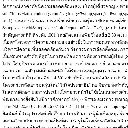
วิเคราะห์หาค่าดัชนีความสอดคล้อง (IOC) โดยผู้เชี่ยวชาญ 3 ท่านก
src="https://latex.codecogs.com/svg.image?&amp;space;\chi&amp;sp
ว่า 1) ด้านการสอน ผลการเปรียบเทียบความรู้และทักษะของผู้เข้าร
&amp;space;\chi&amp;space;" alt="equation" />= 7.49) สูงกว่าก่อน
สำคัญทางสถิติ ที่ระดับ .001 โดยมีคะแนนเพิ่มขึ้นเฉลี่ย 2.53
เนื้อหาโครงการมีความเหมาะสมอย่างยิ่งในการสอดแทรกหลักควา
บริหารมีความเห็นสอดคล้องกันว่า กิจกรรมการเลือกตั้งคณะกรร
เป็นช่องทางสำคัญที่สุดในการสะท้อนความต้องการของผู้เรียน (
โปร่งใส ยุติธรรม และเป็นระบบ สามารถจำลองการทำงานของระบอ
เฉลี่ยรวม = 4.43) มิติด้านจิตพิสัย ได้รับคะแนนสูงสุด (ค่าเฉลี
ในการเลือกตั้ง (ค่าเฉลี่ย = 4.50) อย่างไรก็ตาม พบข้อสังเกตว่
โครงการพลังเยาวชนรุ่นใหม่ ใส่ใจประชาธิปไตย มีบทบาทสำคัญ
ในสถานศึกษา ผลการประเมินนี้สามารถนำไปใช้เป็นแนวทางสำหรับผ
พัฒนาอย่างยั่งยืนในปีการศึกษาต่อไป</p>
พีรพล อมรการ
พณกฤ
nc-nd/4.0
2026-07-16
2026-07-16
7
2
1
11
https://so12.tci-thaijo.or
สัมพันธ์ มีวัตถุประสงค์เพื่อศึกษา 1) ระดับภาวะผู้นำเชิงกลยุท
สถานศึกษากับการทำงานเป็นทีมของครูในโรงเรียน สังกัดสำนักง
ต่อการทำงานเป็นทีมของครูในโรงเรียน สังกัดสำนักงานเขตพื้น