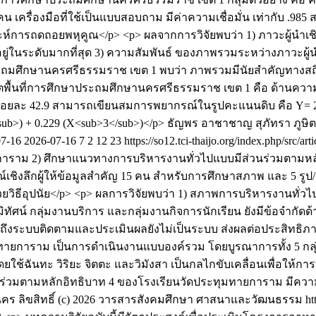
องมือที่ใช้เป็นแบบสอบถาม มีค่าความเชื่อมั่น เท่ากับ .985 สถิติที
ะห์การถดถอยพหุคูณ</p> <p> ผลจากการวิจัยพบว่า 1) ภาวะผู้นำเชิ
ยู่ในระดับมากที่สุด 3) ความสัมพันธ์ ของภาพรวมระหว่างภาวะผู้
ะถมศึกษานครศรีธรรมราช เขต 1 พบว่า ภาพรวมมีนัยสำคัญทางสถิติที
เขตพื้นที่การศึกษาประถมศึกษานครศรีธรรมราช เขต 1 คือ ด้าน
ยละ 42.9 สามารถเขียนสมการพยากรณ์ในรูปคะแนนดิบ คือ Y= 2.26
>) + 0.229 (X<sub>3</sub>)</p>
ธัญพร อาชาชาญ
สุภัทรา ภูษิ
07-16
2026-07-16
7
2
12
23
https://so12.tci-thaijo.org/index.php/src/ar
การาม 2) ศึกษาแนวทางการบริหารงานทั่วไปแบบมีส่วนร่วมตามหล
ษณ์เชิงลึกผู้ให้ข้อมูลสำคัญ 15 คน สำหรับการศึกษาสภาพ และ 5 
ยวิธีอุปนัย</p> <p> ผลการวิจัยพบว่า 1) สภาพการบริหารงานทั่วไป
ทัศน์ กลุ่มงานบริการ และกลุ่มงานกิจการนักเรียน ยังมีข้อจำ
วมถึงระบบติดตามและประเมินผลยังไม่เป็นระบบ ส่งผลต่อประสิท
ทายการาม เป็นการดำเนินงานแบบองค์รวม โดยบูรณาการทั้ง 5 กลุ่ม
ยใช้ฉันทะ วิริยะ จิตตะ และวิมังสา เป็นกลไกขับเคลื่อนเพื่อให้ก
วมตามหลักอิทธิบาท 4 ของโรงเรียนวัดประทุมทายการาม มีความ
นคร
ลิขสิทธิ์ (c) 2026 วารสารสังคมศึกษา ศาสนาและวัฒนธรรม https: