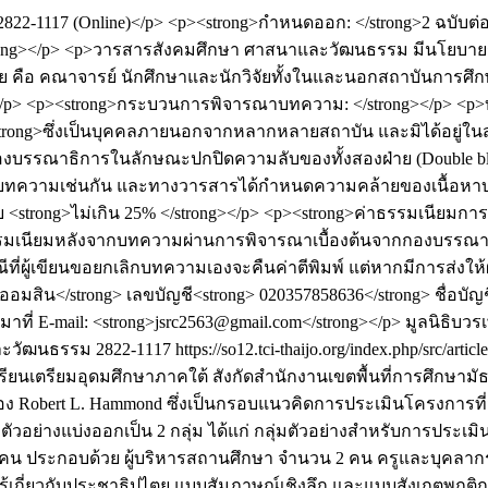
2822-1117 (Online)</p> <p><strong>กำหนดออก: </strong>2 ฉบับต่อ
trong></p> <p>วารสารสังคมศึกษา ศาสนาและวัฒนธรรม มีนโยบา
ย คือ คณาจารย์ นักศึกษาและนักวิจัยทั้งในและนอกสถาบันการศึ
อ</p> <p><strong>กระบวนการพิจารณาบทความ: </strong></p> <
<strong>ซึ่งเป็นบุคคลภายนอกจากหลากหลายสถาบัน และมิได้อยู่ในส
งบรรณาธิการในลักษณะปกปิดความลับของทั้งสองฝ่าย (Double blind
รณาบทความเช่นกัน และทางวารสารได้กำหนดความคล้ายของเนื้อหา
 <strong>ไม่เกิน 25% </strong></p> <p><strong>ค่าธรรมเนียมกา
รมเนียมหลังจากบทความผ่านการพิจารณาเบื้องต้นจากกองบรรณาธิ
ีที่ผู้เขียนขอยกเลิกบทความเองจะคืนค่าตีพิมพ์ แต่หากมีการส่ง
อมสิน</strong> เลขบัญชี<strong> 020357858636</strong> ชื่อบั
ที่ E-mail: <strong>jsrc2563@gmail.com</strong></p>
มูลนิธิบวร
ละวัฒนธรรม
2822-1117
https://so12.tci-thaijo.org/index.php/src/arti
นเตรียมอุดมศึกษาภาคใต้ สังกัดสำนักงานเขตพื้นที่การศึกษามัธย
Robert L. Hammond ซึ่งเป็นกรอบแนวคิดการประเมินโครงการที่ม
อย่างแบ่งออกเป็น 2 กลุ่ม ได้แก่ กลุ่มตัวอย่างสำหรับการประเมิน
 คน ประกอบด้วย ผู้บริหารสถานศึกษา จำนวน 2 คน ครูและบุคลาก
รู้เกี่ยวกับประชาธิปไตย แบบสัมภาษณ์เชิงลึก และแบบสังเกตพฤติ