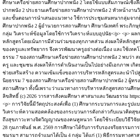
ศึกษาเครือข่ายสถานศึกษาปากพนัง 2 โดยใช้แบบสัมภาษณ์เชิงลึก
ปากพนัง 2 ประธานเครือข่ายสถานศึกษาปากพนัง 2 หัวหน้างานวิ
และขั้นตอนการนำเสนอแนวทาง ใช้การประชุมสนทนากลุ่มจากผู้ท
ศึกษาปากพนัง 2 ผู้อำนวยการสถานศึกษา ศึกษานิเทศก์ พระภิกษ
กลุ่ม วิเคราะห์ข้อมูลโดยใช้การวิเคราะห์แบบอุปนัย</p> <p>
หลักสูตรโดยเน้นการมีส่วนร่วมของทุกภาคส่วน ส่งผลให้หลักสูตรส
ของครูและทรัพยากร จึงควรพัฒนาครูอย่างต่อเนื่อง และใช้เทค
ธรรม 7 ของสถานศึกษาเครือข่ายสถานศึกษาปากพนัง 2 พบว่า สถา
ครู และชุมชน ส่งผลให้การดำเนินงานเป็นไปอย่างมีเอกภาพ เกิด
ช่วยเสริมสร้าง ความเข้มแข็งของการบริหารหลักสูตรและนำไปส
นิยธรรม 7 ของสถานศึกษาเครือข่ายสถานศึกษาปากพนัง 2 ผู้ทรง
สถานศึกษา ทั้งนี้เพราะว่าแนวทางการบริหารหลักสูตรสถานศึกษ
ลิขสิทธิ์ (c) 2026 วารสารสังคมศึกษา ศาสนาและวัฒนธรรม https://
<p> การวิจัยนี้มีวัตถุประสงค์เพื่อ (1) ศึกษากระบวนการแล
วิเคราะห์ความสอดคล้องของกระบวนการดังกล่าวกับแนวคิดสุ
ถึงสุขภาวะทางจิตวิญญาณของคนหูหนวก โดยใช้ระเบียบวิธีวิจัยเชิงค
28 กุมภาพันธ์ พ.ศ. 2569 การศึกษาได้รับการรับรองจริยธรรมก
ชมรมฯ สามารถจำแนกได้เป็น 4 กลุ่ม ได้แก่ (1) พิธีกรรมทาง