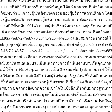
ากตารางเครจซี่และมอร์แกน เครื่องมือที่ใช้ในการวิจัย คือ แบ
.60 สถิติที่ใช้ในการวิเคราะห์ข้อมูล ได้แก่ ค่าความถี่ ค่าร้อยละ
วิจัยพบว่า 1) ภาวะผู้นำเชิงนวัตกรรมของผู้บริหารสถานศึกษา โ
ู้นำเชิงนวัตกรรมของผู้บริหารสถานศึกษาที่ส่งผลต่อการทำงานเป
ถิติที่ระดับ .001 4) ภาวะผู้นำเชิงนวัตกรรมของผู้บริหารสถานศ
 คือ การสร้างบรรยากาศแห่งองค์การนวัตกรรม ความคิดสร้างสรรค
 0.330(x<sub>2</sub>) 0.284(x<sub>4</sub>) และสมการพยากรณ์
sub>)</p>
ชุติมตี เจี้ยงยี่
บุญส่ง ทองเอียง
ลิขสิทธิ์ (c) 2026 วารส
07-16
7
2
48
57
https://so12.tci-thaijo.org/index.php/src/article/view/6
ภนคณาภรณ์ 2) ศึกษาแนวทางการดำเนินงานประกันคุณภาพการศ
รณ์ 3) นำเสนอและประเมินแนวทางการดำเนินงานประกันคุณภา
การวิจัยเชิงคุณภาพ แบ่งเป็น 3 ระยะ คือ 1) ศึกษาสภาพ ใช้แบบส
ช้แบบสัมภาษณ์เชิงลึก โดยผู้ให้ข้อมูล 5 รูป/คน ซึ่งคัดเลือกแบบเ
ึ่งคัดเลือกแบบเจาะจงจากผู้เชี่ยวชาญที่เกี่ยวข้อง วิเคราะห์ข้อม
่า บุคลากรยังขาดความเข้าใจในเชิงลึกเกี่ยวกับมาตรฐานการศ
โลยี และการจัดการข้อมูลที่ไม่เป็นระบบ ซึ่งล้วนเป็นอุปสรร
ตามหลักอริยสัจ 4 พบว่า สถานศึกษา มีการดำเนินงานประกันค
(3) ดำเนินการตามแผน (4) ประเมินผลและตรวจสอบคุณภาพการศึ