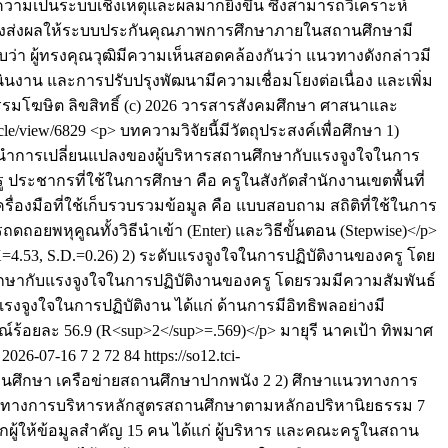
มเป็นระบบเชิงเหตุและผลมากยิ่งขึ้น ซึ่งสามารถวิเคราะห์
) ซึ่งส่งผลให้ระบบประกันคุณภาพการศึกษาภายในสถานศึกษามี
 ผู้ทรงคุณวุฒิมีความเห็นสอดคล้องกันว่า แนวทางดังกล่าวมี
นงาน และการปรับปรุงพัฒนามีความเชื่อมโยงต่อเนื่อง และเพิ่ม
รรมโฆษิต
ลิขสิทธิ์ (c) 2026 วารสารสังคมศึกษา ศาสนาและ
ticle/view/6829
<p> บทความวิจัยนี้มีวัตถุประสงค์เพื่อศึกษา 1)
ู้นำการเปลี่ยนแปลงของผู้บริหารสถานศึกษากับแรงจูงใจในการ
ประชากรที่ใช้ในการศึกษา คือ ครูในสังกัดสำนักงานเขตพื้นที่
ื่องมือที่ใช้เก็บรวบรวมข้อมูล คือ แบบสอบถาม สถิติที่ใช้ในการ
ดถอยพหุคูณทั้งวิธีนำเข้า (Enter) และวิธีขั้นตอน (Stepwise)</p>
=4.53, S.D.=0.26) 2) ระดับแรงจูงใจในการปฏิบัติงานของครู โดย
นศึกษากับแรงจูงใจในการปฏิบัติงานของครู โดยรวมมีความสัมพันธ์
แรงจูงใจในการปฏิบัติงาน ได้แก่ ด้านการมีอิทธิพลอย่างมี
้อยละ 56.9 (R<sup>2</sup>=.569)</p>
มายุรี นาคเป้า
ทิพมาศ
2026-07-16
7
2
72
84
https://so12.tci-
สถานศึกษา เครือข่ายสถานศึกษาปากพนัง 2 2) ศึกษาแนวทางการ
วทางการบริหารหลักสูตรสถานศึกษาตามหลักอปริหานิยธรรม 7
ผู้ให้ข้อมูลสำคัญ 15 คน ได้แก่ ผู้บริหาร และคณะครูในสถาน