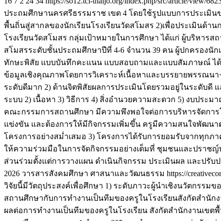
16
7
2
24
34
https://so12.tci-thaijo.org/index.php/src/article/view/682
ประถมศึกษานครศรีธรรมราช เขต 4 โดยใช้รูปแบบการประเมินของ
พื้นถิ่นสู่สากลของนักเรียนโรงเรียนวัดสโมสร 2)เพื่อประเมินด
โรงเรียนวัดสโมสร กลุ่มเป้าหมายในการศึกษา ได้แก่ ผู้บริหาร
สโมสรระดับชั้นประถมศึกษาปีที่ 4-6 จำนวน 39 คน ผู้ปกครองนักเรี
ทักษะพิสัย แบบบันทึกคะแนน แบบสอบถามและแบบสัมภาษณ์ ได้ค่า
ข้อมูลเชิงคุณภาพโดยการวิเคราะห์เนื้อหาและบรรยายพรรณนา</p> 
ระดับดีมาก 2) ด้านจิตพิสัยผลการประเมินโดยรวมอยู่ในระดับดี แล
ระบบ 2) เนื้อหา 3) วิธีการ 4) สิ่งอำนวยความสะดวก 5) งบประมาณ
คณะกรรมการสถานศึกษา มีความพึงพอใจต่อการบริหารจัดการโครง
แข่งขัน และต้องการให้มีกิจกรรมเพิ่มขึ้น ครูมีความสนใจพั
โครงการอย่างสม่ำเสมอ 3) โครงการได้รับการยอมรับจากทุกภาค
ให้ความร่วมมือในการจัดกิจกรรมอย่างเต็มที่ ชุมชนและปราชญ์ท้
ส่วนร่วมตั้งแต่การวางแผน ดำเนินกิจกรรม ประเมินผล และปรับป
2026 วารสารสังคมศึกษา ศาสนาและวัฒนธรรม https://creativecomm
วิจัยนี้มีวัตถุประสงค์เพื่อศึกษา 1) ระดับภาวะผู้นำเชิงนวัตกร
สถานศึกษากับการทำงานเป็นทีมของครูในโรงเรียนสังกัดสำนักงา
ผลต่อการทำงานเป็นทีมของครูในโรงเรียน สังกัดสำนักงานเขตพื้