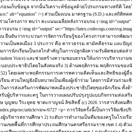
่อนเก็บข้อมูล จากนั้นวิเคราะห์ข้อมูลด้วยโปรแกรมทางสถิติ โดยใช้ส
ace;" alt="equation" />) ส่วนเบี่ยงเบน มาตรฐาน (S.D.) และสถิติทดส
่วมโครงการ พบว่า คะแนนเฉลี่ยหลังการอบรม (<img id="output" src=
การอบรม (<img id="output" src="https://latex.codecogs.com/svg.imag
 คะแนน ยืนยันว่ากระบวนการจัดการเรียนรู้ของโครงการสามารถพัฒนา
มเป็นพลเมือง 3 ประการ คือ คารวธรรม สามัคคีธรรม และปัญญาธ
มการนักเรียนเป็นกลไกสำคัญในการปลูกฝังความรับผิดชอบต่อส่วน
Student Voice) และช่วยสร้างความชอบธรรมให้แก่การบริหารงานขอ
บประชาธิปไตยในสังคมจริง 3) ด้านพฤติกรรม พฤติกรรมของนักเร
่ย = 4.52) โดยเฉพาะพฤติกรรมการเคารพความคิดเห็นและสิทธิของผู้อื
านักเรียน ส่วนใหญ่ยังมีบทบาทเป็นเพียงผู้เข้าร่วม โดยการมีส่วนร
ในการส่งเสริมการพัฒนาพลเมืองประชาธิปไตยของนักเรียน ทั้งด้
ู้บริหารและครู ในการวางแผนปรับปรุงรูปแบบกิจกรรมส่งเสริมประช
ษ บุญพบ
วีระยุทธ ชาตะกาญจน์
ลิขสิทธิ์ (c) 2026 วารสารสังคมศ
g/index.php/src/article/view/6727
<p> การวิจัยครั้งนี้เป็นการวิจัยเช
ธ์ของผู้บริหารสถานศึกษา 2) ระดับการทำงานเป็นทีมของครูในโรงเรีย
านเขตพื้นที่การศึกษาประถมศึกษานครศรีธรรมราช เขต 1 4) ตัวแป
ที่การศึกษาประถมศึกษานครศรีธรรมราช เขต 1 กลุ่มตัวอย่าง คือ