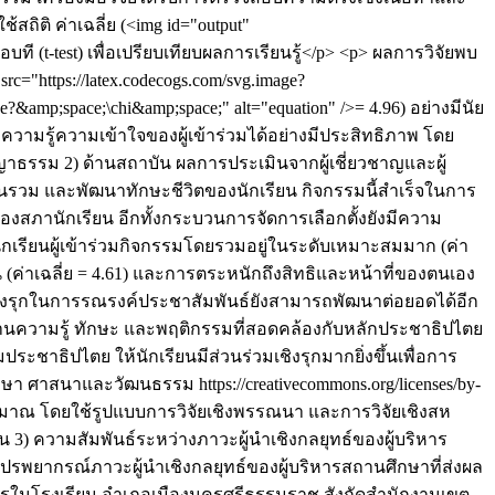
ถิติ ค่าเฉลี่ย (<img id="output"
อบที (t-test) เพื่อเปรียบเทียบผลการเรียนรู้</p> <p> ผลการวิจัยพบ
"https://latex.codecogs.com/svg.image?
e?&amp;space;\chi&amp;space;" alt="equation" />= 4.96) อย่างมีนัย
ความรู้ความเข้าใจของผู้เข้าร่วมได้อย่างมีประสิทธิภาพ โดย
รรม 2) ด้านสถาบัน ผลการประเมินจากผู้เชี่ยวชาญและผู้
รวม และพัฒนาทักษะชีวิตของนักเรียน กิจกรรมนี้สำเร็จในการ
งสภานักเรียน อีกทั้งกระบวนการจัดการเลือกตั้งยังมีความ
ียนผู้เข้าร่วมกิจกรรมโดยรวมอยู่ในระดับเหมาะสมมาก (ค่า
่น (ค่าเฉลี่ย = 4.61) และการตระหนักถึงสิทธิและหน้าที่ของตนเอง
่วมเชิงรุกในการรณรงค์ประชาสัมพันธ์ยังสามารถพัฒนาต่อยอดได้อีก
านความรู้ ทักษะ และพฤติกรรมที่สอดคล้องกับหลักประชาธิปไตย
าธิปไตย ให้นักเรียนมีส่วนร่วมเชิงรุกมากยิ่งขึ้นเพื่อการ
ึกษา ศาสนาและวัฒนธรรม https://creativecommons.org/licenses/by-
ิงปริมาณ โดยใช้รูปแบบการวิจัยเชิงพรรณนา และการวิจัยเชิงสห
น 3) ความสัมพันธ์ระหว่างภาวะผู้นำเชิงกลยุทธ์ของผู้บริหาร
รพยากรณ์ภาวะผู้นำเชิงกลยุทธ์ของผู้บริหารสถานศึกษาที่ส่งผล
 ครูในโรงเรียน อำเภอเมืองนครศรีธรรมราช สังกัดสำนักงานเขต