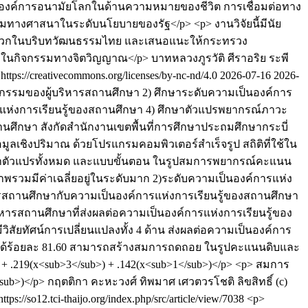
ององค์การอนามัยโลกในด้านความหมายของชีวิต การเชื่อมต่อทาง
มทางศาสนาในระดับนโยบายของรัฐ</p> <p> งานวิจัยนี้มีนัย
นวกในบริบทวัฒนธรรมไทย และเสนอแนะให้กระทรวง
อในกิจกรรมทางจิตวิญญาณ</p>
บาทหลวงภูรวัติ ศีราอริย
ระพี
s://creativecommons.org/licenses/by-nc-nd/4.0
2026-07-16
2026-
งนวัตกรรมของผู้บริหารสถานศึกษา 2) ศึกษาระดับความเป็นองค์การ
รแห่งการเรียนรู้ของสถานศึกษา 4) ศึกษาตัวแปรพยากรณ์ภาวะ
ถานศึกษา สังกัดสำนักงานเขตพื้นที่การศึกษาประถมศึกษากระบี่
มูลเชิงปริมาณ ด้วยโปรแกรมคอมพิวเตอร์สำเร็จรูป สถิติที่ใช้ใน
ณ แบบนำตัวแปรทั้งหมด และแบบขั้นตอน ในรูปสมการพยากรณ์คะแนน
รวมมีค่าเฉลี่ยอยู่ในระดับมาก 2)ระดับความเป็นองค์การแห่ง
ิหารสถานศึกษากับความเป็นองค์การแห่งการเรียนรู้ของสถานศึกษา
ิหารสถานศึกษาที่ส่งผลต่อความเป็นองค์การแห่งการเรียนรู้ของ
ัยทัศน์การเปลี่ยนแปลงทั้ง 4 ด้าน ส่งผลต่อความเป็นองค์การ
า ได้ร้อยละ 81.60 สามารถสร้างสมการถดถอย ในรูปคะแนนดิบและ
+ .219(x<sub>3</sub>) + .142(x<sub>1</sub>)</p> <p> สมการ
sub>)</p>
กฤตติกา คะหะวงศ์
ทิพมาศ เศวตวรโชติ
ลิขสิทธิ์ (c)
https://so12.tci-thaijo.org/index.php/src/article/view/7038
<p>