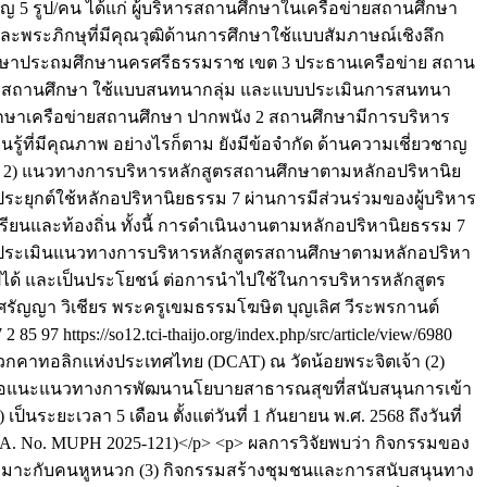
ญ 5 รูป/คน ได้แก่ ผู้บริหารสถานศึกษาในเครือข่ายสถานศึกษา
พระภิกษุที่มีคุณวุฒิด้านการศึกษาใช้แบบสัมภาษณ์เชิงลึก
รศึกษาประถมศึกษานครศรีธรรมราช เขต 3 ประธานเครือข่าย สถาน
ิชาการสถานศึกษา ใช้แบบสนทนากลุ่ม และแบบประเมินการสนทนา
ศึกษาเครือข่ายสถานศึกษา ปากพนัง 2 สถานศึกษามีการบริหาร
รู้ที่มีคุณภาพ อย่างไรก็ตาม ยังมีข้อจำกัด ด้านความเชี่ยวชาญ
บบ 2) แนวทางการบริหารหลักสูตรสถานศึกษาตามหลักอปริหานิย
ยุกต์ใช้หลักอปริหานิยธรรม 7 ผ่านการมีส่วนร่วมของผู้บริหาร
ยนและท้องถิ่น ทั้งนี้ การดำเนินงานตามหลักอปริหานิยธรรม 7
และประเมินแนวทางการบริหารหลักสูตรสถานศึกษาตามหลักอปริหา
ปได้ และเป็นประโยชน์ ต่อการนำไปใช้ในการบริหารหลักสูตร
ศรัญญา วิเชียร
พระครูเขมธรรมโฆษิต
บุญเลิศ วีระพรกานต์
7
2
85
97
https://so12.tci-thaijo.org/index.php/src/article/view/6980
กคาทอลิกแห่งประเทศไทย (DCAT) ณ วัดน้อยพระจิตเจ้า (2)
นอแนะแนวทางการพัฒนานโยบายสาธารณสุขที่สนับสนุนการเข้า
ระยะเวลา 5 เดือน ตั้งแต่วันที่ 1 กันยายน พ.ศ. 2568 ถึงวันที่
A. No. MUPH 2025-121)</p> <p> ผลการวิจัยพบว่า กิจกรรมของ
เหมาะกับคนหูหนวก (3) กิจกรรมสร้างชุมชนและการสนับสนุนทาง