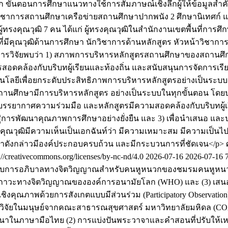
 ขั้นตอนการศึกษาแนวทางใช้การสัมภาษณ์เชิงลึกผู้ให้ข้อมูลสำคั
ชาการสถานศึกษาเครือข่ายสถานศึกษาปากพนัง 2 ศึกษานิเทศก์ และ
รงคุณวุฒิ 7 คน ได้แก่ ผู้ทรงคุณวุฒิในสำนักงานเขตพื้นที่กา
ุที่มีคุณวุฒิด้านการศึกษา นักวิชาการด้านหลักสูตร หัวหน้าว
 ผลการวิจัยพบว่า 1) สภาพการบริหารหลักสูตรสถานศึกษาของสถาน
อดคล้องกับบริบทผู้เรียนและท้องถิ่น และสนับสนุนการจัดการเรียน
โนโลยีเพื่อยกระดับประสิทธิภาพการบริหารหลักสูตรอย่างเป็นระ
นศึกษามีการบริหารหลักสูตร อย่างเป็นระบบในทุกขั้นตอน โดยประ
บรรยากาศความร่วมมือ และหลักสูตรมีความสอดคล้องกับบริบทผู้เรี
ู่การพัฒนาคุณภาพการศึกษาอย่างยั่งยืน และ 3) เพื่อนำเสนอ 
คุณวุฒิมีความเห็นเป็นเอกฉันท์ว่า มีความเหมาะสม มีความเป็นไ
าดังกล่าวมีองค์ประกอบครบถ้วน และมีกระบวนการที่ชัดเจน</p>
creativecommons.org/licenses/by-nc-nd/4.0
2026-07-16
2026-07-16
ะรูปแบบการอภิบาลทางจิตวิญญาณสำหรับคนหูหนวกของชมรมคนหูหนว
ขภาวะทางจิตวิญญาณขององค์การอนามัยโลก (WHO) และ (3) เส
ุณภาพด้วยการสังเกตแบบมีส่วนร่วม (Participatory Observation) เป็น
ารวิจัยในมนุษย์จากคณะสาธารณสุขศาสตร์ มหาวิทยาลัยมหิดล (CO
ศาสนาในภาษามือไทย (2) การแบ่งปันพระวาจาและคำสอนที่ปรับให้