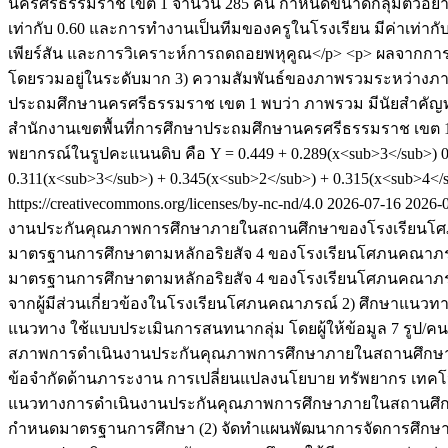
นครศรีธรรมราช เขต 1 จำนวน 285 คน กำหนดขนาดกลุ่มตัวอย่างจ
เท่ากับ 0.60 และการทำงานเป็นทีมของครูในโรงเรียน มีค่าเท่ากับ 0
เพียร์สัน และการวิเคราะห์การถดถอยพหุคูณ</p> <p> ผลจากการ
โดยรวมอยู่ในระดับมาก 3) ความสัมพันธ์ของภาพรวมระหว่างภาวะผ
ประถมศึกษานครศรีธรรมราช เขต 1 พบว่า ภาพรวม มีนัยสำคัญทางส
สำนักงานเขตพื้นที่การศึกษาประถมศึกษานครศรีธรรมราช เขต 1
พยากรณ์ในรูปคะแนนดิบ คือ Y = 0.449 + 0.289(x<sub>3</sub>)
0.311(x<sub>3</sub>) + 0.345(x<sub>2</sub>) + 0.315(x<sub>4</
https://creativecommons.org/licenses/by-nc-nd/4.0
2026-07-16
2026-
งานประกันคุณภาพการศึกษาภายในสถานศึกษาของโรงเรียนโศ
มาตรฐานการศึกษาตามหลักอริยสัจ 4 ของโรงเรียนโศภนคณาภ
มาตรฐานการศึกษาตามหลักอริยสัจ 4 ของโรงเรียนโศภนคณาภรณ์ ใช้
จากผู้มีส่วนเกี่ยวข้องในโรงเรียนโศภนคณาภรณ์ 2) ศึกษาแนวทาง ใ
แนวทาง ใช้แบบประเมินการสนทนากลุ่ม โดยผู้ให้ข้อมูล 7 รูป/คน ซ
สภาพการดำเนินงานประกันคุณภาพการศึกษาภายในสถานศึกษา พบว
ข้อจำกัดด้านภาระงาน การเปลี่ยนแปลงนโยบาย ทรัพยากร เทคโน
แนวทางการดำเนินงานประกันคุณภาพการศึกษาภายในสถานศึกษา 
กำหนดมาตรฐานการศึกษา (2) จัดทำแผนพัฒนาการจัดการศึกษา 