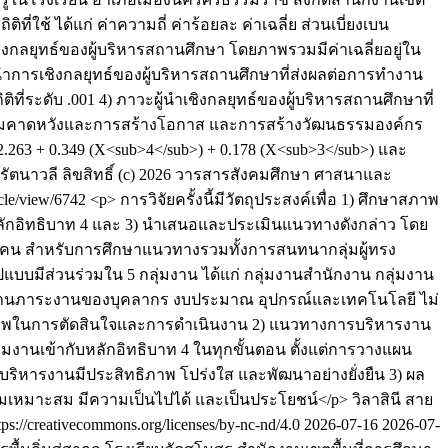
่ใช้ ได้แก่ ค่าความถี่ ค่าร้อยละ ค่าเฉลี่ย ส่วนเบี่ยงเบน
งกลยุทธ์ของผู้บริหารสถานศึกษา โดยภาพรวมมีค่าเฉลี่ยอยู่ใน
นำการเชิงกลยุทธ์ของผู้บริหารสถานศึกษาที่ส่งผลต่อการทำงาน
่ระดับ .001 4) ภาวะผู้นำเชิงกลยุทธ์ของผู้บริหารสถานศึกษาที่
ความคาดหวังและการสร้างโอกาส และการสร้างวัฒนธรรมองค์กร
3 + 0.349 (X<sub>4</sub>) + 0.178 (X<sub>3</sub>) และ
ตรัตนาวลี
ลิขสิทธิ์ (c) 2026 วารสารสังคมศึกษา ศาสนาและ
ticle/view/6742
<p> การวิจัยครั้งนี้มีวัตถุประสงค์เพื่อ 1) ศึกษาสภาพ
ักอิทธิบาท 4 และ 3) นำเสนอและประเมินแนวทางดังกล่าว โดย
รูป/คน สำหรับการศึกษาแนวทางรวมทั้งการสนทนากลุ่มผู้ทรง
แบบมีส่วนร่วมใน 5 กลุ่มงาน ได้แก่ กลุ่มงานสำนักงาน กลุ่มงาน
กัดด้านภาระงานของบุคลากร งบประมาณ อุปกรณ์และเทคโนโลยี ไม่
ธิภาพในการตัดสินใจและการดำเนินงาน 2) แนวทางการบริหารงาน
งานเข้ากับหลักอิทธิบาท 4 ในทุกขั้นตอน ตั้งแต่การวางแผน
ารบริหารงานมีประสิทธิภาพ โปร่งใส และพัฒนาอย่างยั่งยืน 3) ผล
เหมาะสม มีความเป็นไปได้ และเป็นประโยชน์</p>
วิลาสินี สาย
//creativecommons.org/licenses/by-nc-nd/4.0
2026-07-16
2026-07-