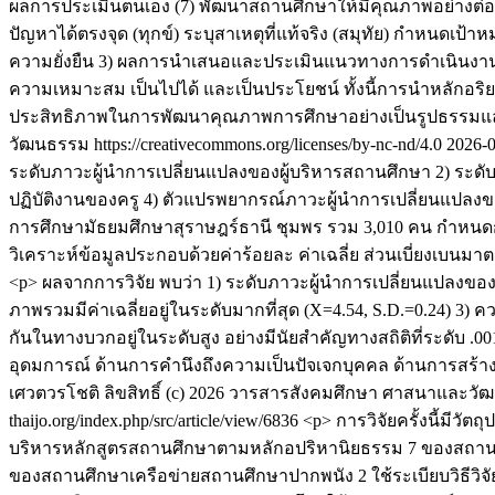
ผลการประเมินตนเอง (7) พัฒนาสถานศึกษาให้มีคุณภาพอย่างต่อเน
ปัญหาได้ตรงจุด (ทุกข์) ระบุสาเหตุที่แท้จริง (สมุทัย) กำหน
ความยั่งยืน 3) ผลการนำเสนอและประเมินแนวทางการดำเนินงานป
ความเหมาะสม เป็นไปได้ และเป็นประโยชน์ ทั้งนี้การนำหลักอริ
ประสิทธิภาพในการพัฒนาคุณภาพการศึกษาอย่างเป็นรูปธรรมและ
วัฒนธรรม https://creativecommons.org/licenses/by-nc-nd/4.0
2026-
ระดับภาวะผู้นำการเปลี่ยนแปลงของผู้บริหารสถานศึกษา 2) ระดั
ปฏิบัติงานของครู 4) ตัวแปรพยากรณ์ภาวะผู้นำการเปลี่ยนแปลงขอ
การศึกษามัธยมศึกษาสุราษฎร์ธานี ชุมพร รวม 3,010 คน กำหนดกลุ่
วิเคราะห์ข้อมูลประกอบด้วยค่าร้อยละ ค่าเฉลี่ย ส่วนเบี่ยงเบนมาต
<p> ผลจากการวิจัย พบว่า 1) ระดับภาวะผู้นำการเปลี่ยนแปลงของผ
ภาพรวมมีค่าเฉลี่ยอยู่ในระดับมากที่สุด (X=4.54, S.D.=0.24) 
กันในทางบวกอยู่ในระดับสูง อย่างมีนัยสำคัญทางสถิติที่ระดับ .0
อุดมการณ์ ด้านการคำนึงถึงความเป็นปัจเจกบุคคล ด้านการสร้
เศวตวรโชติ
ลิขสิทธิ์ (c) 2026 วารสารสังคมศึกษา ศาสนาและวัฒนธ
thaijo.org/index.php/src/article/view/6836
<p> การวิจัยครั้งนี้มี
บริหารหลักสูตรสถานศึกษาตามหลักอปริหานิยธรรม 7 ของสถาน
ของสถานศึกษาเครือข่ายสถานศึกษาปากพนัง 2 ใช้ระเบียบวิธีวิจั