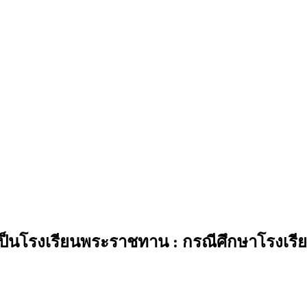
็นโรงเรียนพระราชทาน : กรณีศึกษาโรงเรียน