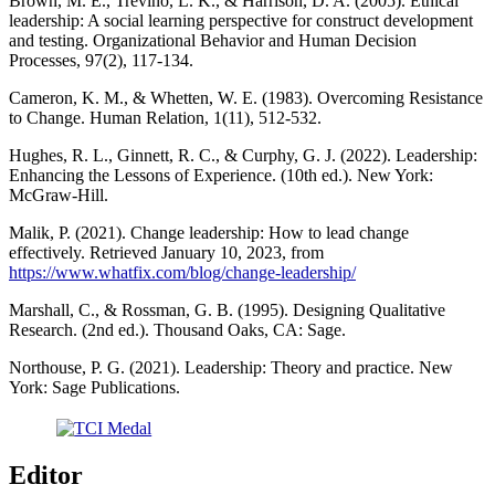
Brown, M. E., Treviño, L. K., & Harrison, D. A. (2005). Ethical
leadership: A social learning perspective for construct development
and testing. Organizational Behavior and Human Decision
Processes, 97(2), 117-134.
Cameron, K. M., & Whetten, W. E. (1983). Overcoming Resistance
to Change. Human Relation, 1(11), 512-532.
Hughes, R. L., Ginnett, R. C., & Curphy, G. J. (2022). Leadership:
Enhancing the Lessons of Experience. (10th ed.). New York:
McGraw-Hill.
Malik, P. (2021). Change leadership: How to lead change
effectively. Retrieved January 10, 2023, from
https://www.whatfix.com/blog/change-leadership/
Marshall, C., & Rossman, G. B. (1995). Designing Qualitative
Research. (2nd ed.). Thousand Oaks, CA: Sage.
Northouse, P. G. (2021). Leadership: Theory and practice. New
York: Sage Publications.
Editor