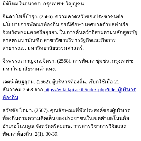
มิติใหม่ในอนาคต. กรุงเทพฯ: วิญญูชน.
จินดา โพธิ์บำรุง. (2566). ความคาดหวังของประชาชนต่อ
นโยบายการพัฒนาท้องถิ่น กรณีศึกษา เทศบาลตำบลท่าเรือ
จังหวัดพระนครศรีอยุธยา. ใน การค้นคว้าอิสระตามหลักสูตรรัฐ
ศาสตรมหาบัณฑิต สาขาวิชาบริหารรัฐกิจและกิจการ
สาธารณะ. มหาวิทยาลัยธรรมศาสตร์.
จีรพรรณ กาญจนะจิตรา. (2558). การพัฒนาชุมชน. กรุงเทพฯ:
มหาวิทยาลัยรามคำแหง.
เจตน์ ดิษฐอุดม. (2562). ผู้บริหารท้องถิ่น. เรียกใช้เมื่อ 21
ธันวาคม 2568 จาก
https://wiki.kpi.ac.th/index.php?title=ผู้บริหาร
ท้องถิ่น
ธวัชชัย โตมา. (2567). คุณลักษณะที่พึงประสงค์ของผู้บริหาร
ท้องถิ่นตามความคิดเห็นของประชาชนในเขตตำบลโนนค้อ
อำเภอโนนคูณ จังหวัดศรีสะเกษ. วารสารวิชาการวิจัยและ
พัฒนาท้องถิ่น, 2(1), 30-39.