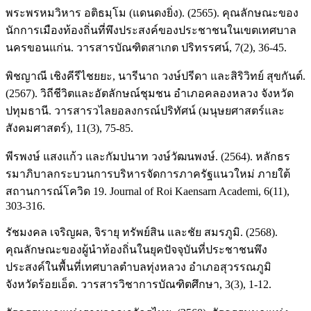
พระพรหมวิหาร อติธมฺโม (แดนดงยิ่ง). (2565). คุณลักษณะของ
นักการเมืองท้องถิ่นที่พึงประสงค์ของประชาชนในเขตเทศบาล
นครขอนแก่น. วารสารบัณฑิตสาเกต ปริทรรศน์, 7(2), 36-45.
พิชญาณี เชิงคีรีไชยยะ, นารีนาถ วงษ์ปรีดา และสิริวิทย์ สุขกันต์.
(2567). วิถีชีวิตและอัตลักษณ์ชุมชน อำเภอคลองหลวง จังหวัด
ปทุมธานี. วารสารวไลยอลงกรณ์ปริทัศน์ (มนุษยศาสตร์และ
สังคมศาสตร์), 11(3), 75-85.
พีรพงษ์ แสงแก้ว และกัมปนาท วงษ์วัฒนพงษ์. (2564). หลักธร
รมาภิบาลกระบวนการบริหารจัดการภาครัฐแนวใหม่ ภายใต้
สถานการณ์โควิด 19. Journal of Roi Kaensarn Academi, 6(11),
303-316.
รัชมงคล เจริญผล, จิรายุ ทรัพย์สิน และชัย สมรภูมิ. (2568).
คุณลักษณะของผู้นำท้องถิ่นในยุคปัจจุบันที่ประชาชนพึง
ประสงค์ในพื้นที่เทศบาลตำบลทุ่งหลวง อำเภอสุวรรณภูมิ
จังหวัดร้อยเอ็ด. วารสารวิชาการบัณฑิตศึกษา, 3(3), 1-12.