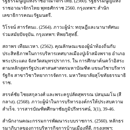
รัฐธรรมนูญแห่งราชอาณาจักรไทย. (2560). รัฐธรรมนูญแห่ง
ราชอาณาจักรไทย พุทธศักราช 2560. กรุงเทพฯ: สำนัก
เลขาธิการคณะรัฐมนตรี.
วิโรจน์ สารรัตนะ. (2564). ภาวะผู้นำ: ทฤษฎีและนานาทัศนะ
ร่วมสมัยปัจจุบัน. กรุงเทพฯ: ทิพยวิสุทธิ์.
สถาพร เทียมเวหา. (2562). คุณลักษณะของผู้นำท้องถิ่นกับ
ประสิทธิภาพในการบริหารเทศบาลเมืองปู่เจ้าสมิงพราย อำเภอ
พระประแดง จังหวัดสมุทรปราการ. ใน การศึกษาค้นคว้าอิสระ
ตามหลักสูตรรัฐประศาสนศาสตรมหาบัณฑิต แขนงวิชาบริหาร
รัฐกิจ สาขาวิชาวิทยาการจัดการ. มหาวิทยาลัยสุโขทัยธรรมาธิ
ราช.
สรรค์ชัย ไชยสกุลวงศ์ และพระครูปลัดสุพรรณ ปสนฺนมโน (สี
กลาง). (2568). ภาวะผู้นำในการบริหารองค์กรให้ประสบความ
สำเร็จ. วารสารบัณฑิตศึกษาชัยภูมิปริทรรศน์, 3(1), 39-46.
สำนักงานคณะกรรมการพัฒนาระบบราชการ. (2560). หลักธร
รมาภิบาลของการบริหารกิจการบ้านเมืองที่ดี. กรุงเทพฯ: