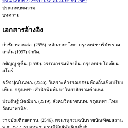
ปีที่ 4 ฉบับที่ 2 (2569): มีนาคม-เมษายน 2569
ประเภทบทความ
บทความ
เอกสารอ้างอิง
กำชัย ทองหล่อ. (2556). หลักภาษาไทย. กรุงเทพฯ: บริษัท รวม
สาส์น (1997) จำกัด.
กตัญญู ชูชื่น. (2550). วรรณกรรมท้องถิ่น. กรุงเทพฯ: โอเดียน
สโตร์.
ธวัช ปุณโณทก. (2546). วิเคราะห์วรรณกรรมท้องถิ่นเชิงเปรียบ
เทียบ. กรุงเทพฯ: สำนักพิมพ์มหาวิทยาลัยรามคำแหง.
ประดิษฐ์ มัชฌิมา. (2519). สังคมวิทยาชนบท. กรุงเทพฯ: ไทย
วัฒนาพานิช.
ราชบัณฑิตยสถาน. (2546). พจนานุกรมฉบับราชบัณฑิตยสถาน
พ.ศ. 2542. กรุงเทพฯ: นานมีบุ๊คส์พับลิเคชั่นส์.