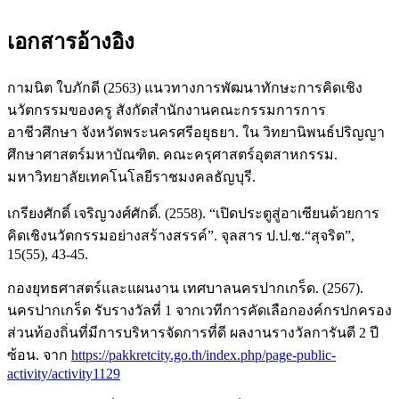
เอกสารอ้างอิง
กามนิต ใบภักดี (2563) แนวทางการพัฒนาทักษะการคิดเชิง
นวัตกรรมของครู สังกัดสำนักงานคณะกรรมการการ
อาชีวศึกษา จังหวัดพระนครศรีอยุธยา. ใน วิทยานิพนธ์ปริญญา
ศึกษาศาสตร์มหาบัณฑิต. คณะครุศาสตร์อุตสาหกรรม.
มหาวิทยาลัยเทคโนโลยีราชมงคลธัญบุรี.
เกรียงศักดิ์ เจริญวงศ์ศักดิ์. (2558). “เปิดประตูสู่อาเซียนด้วยการ
คิดเชิงนวัตกรรมอย่างสร้างสรรค์”. จุลสาร ป.ป.ช.“สุจริต”,
15(55), 43-45.
กองยุทธศาสตร์และแผนงาน เทศบาลนครปากเกร็ด. (2567).
นครปากเกร็ด รับรางวัลที่ 1 จากเวทีการคัดเลือกองค์กรปกครอง
ส่วนท้องถิ่นที่มีการบริหารจัดการที่ดี ผลงานรางวัลการันตี 2 ปี
ซ้อน. จาก
https://pakkretcity.go.th/index.php/page-public-
activity/activity1129