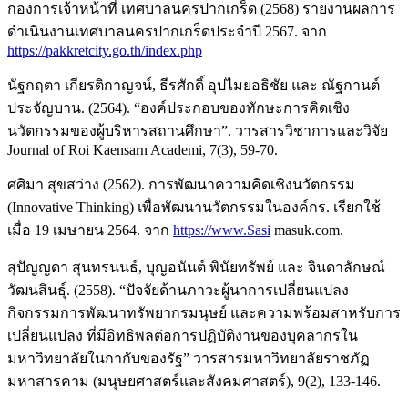
กองการเจ้าหน้าที่ เทศบาลนครปากเกร็ด (2568) รายงานผลการ
ดำเนินงานเทศบาลนครปากเกร็ดประจำปี 2567. จาก
https://pakkretcity.go.th/index.php
นัฐกฤตา เกียรติกาญจน์, ธีรศักดิ์ อุปไมยอธิชัย และ ณัฐกานต์
ประจัญบาน. (2564). “องค์ประกอบของทักษะการคิดเชิง
นวัตกรรมของผู้บริหารสถานศึกษา”. วารสารวิชาการและวิจัย
Journal of Roi Kaensarn Academi, 7(3), 59-70.
ศศิมา สุขสว่าง (2562). การพัฒนาความคิดเชิงนวัตกรรม
(Innovative Thinking) เพื่อพัฒนานวัตกรรมในองค์กร. เรียกใช้
เมื่อ 19 เมษายน 2564. จาก
https://www.Sasi
masuk.com.
สุปัญญดา สุนทรนนธ์, บุญอนันต์ พินัยทรัพย์ และ จินดาลักษณ์
วัฒนสินธุ์. (2558). “ปัจจัยด้านภาวะผู้นาการเปลี่ยนแปลง
กิจกรรมการพัฒนาทรัพยากรมนุษย์ และความพร้อมสาหรับการ
เปลี่ยนแปลง ที่มีอิทธิพลต่อการปฏิบัติงานของบุคลากรใน
มหาวิทยาลัยในกากับของรัฐ” วารสารมหาวิทยาลัยราชภัฏ
มหาสารคาม (มนุษยศาสตร์และสังคมศาสตร์), 9(2), 133-146.