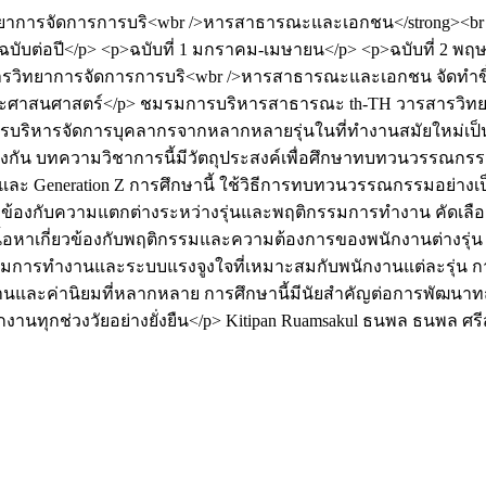
าการจัดการการบริ<wbr />หารสาธารณะและเอกชน</strong><br /><st
3 ฉบับต่อปี</p> <p>ฉบับที่ 1 มกราคม-เมษายน</p> <p>ฉบับที่ 2 
รวิทยาการจัดการการบริ<wbr />หารสาธารณะและเอกชน จัดทำขึ้นเ
ประศาสนศาสตร์</p>
ชมรมการบริหารสาธารณะ
th-TH
วารสารวิท
รบริหารจัดการบุคลากรจากหลากหลายรุ่นในที่ทำงานสมัยใหม่เป็
่างกัน บทความวิชาการนี้มีวัตถุประสงค์เพื่อศึกษาทบทวนวรรณ
n Y และ Generation Z การศึกษานี้ ใช้วิธีการทบทวนวรรณกรรมอย่างเ
่เกี่ยวข้องกับความแตกต่างระหว่างรุ่นและพฤติกรรมการทำงาน คัดเ
ีเนื้อหาเกี่ยวข้องกับพฤติกรรมและความต้องการของพนักงานต่างรุ่
ารทำงานและระบบแรงจูงใจที่เหมาะสมกับพนักงานแต่ละรุ่น การส
ละค่านิยมที่หลากหลาย การศึกษานี้มีนัยสำคัญต่อการพัฒนาทฤษฎ
ทุกช่วงวัยอย่างยั่งยืน</p>
Kitipan Ruamsakul
ธนพล ธนพล ศรีส