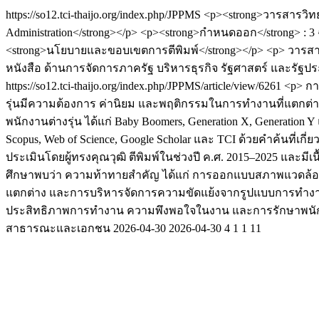
https://so12.tci-thaijo.org/index.php/JPPMS
<p><strong>วารสารวิทย
Administration</strong></p> <p><strong>กำหนดออก</strong> : 
<strong>นโยบายและขอบเขตการตีพิมพ์</strong></p> <p> วารสา
หนังสือ ด้านการจัดการภาครัฐ บริหารธุรกิจ รัฐศาสตร์ และรัฐ
https://so12.tci-thaijo.org/index.php/JPPMS/article/view/6261
<p> กา
รุ่นมีความต้องการ ค่านิยม และพฤติกรรมในการทำงานที่แตกต
พนักงานต่างรุ่น ได้แก่ Baby Boomers, Generation X, Generatio
Scopus, Web of Science, Google Scholar และ TCI ด้วยคำค้นที
ประเมินโดยผู้ทรงคุณวุฒิ ตีพิมพ์ในช่วงปี ค.ศ. 2015–2025 และม
ศึกษาพบว่า ความท้าทายสำคัญ ได้แก่ การออกแบบสภาพแวดล้อมก
แตกต่าง และการบริหารจัดการความขัดแย้งจากรูปแบบการทำงานแ
ประสิทธิภาพการทำงาน ความพึงพอใจในงาน และการรักษาพนักงาน
สาธารณะและเอกชน
2026-04-30
2026-04-30
4
1
1
11