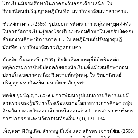
โรงเรียนมัธยมศึกษาในภาคตะวันออกเฉียงเหนือ. ใน
วิทยานิพนธ์ปริญญาดุษฎีบัณฑิต. มหาวิทยาลัยมหาสารคาม.
ฑัณฑิกา ผาลี. (2566). รูปแบบการพัฒนาภาวะผู้นำครูยุคดิจิทัล
ในการจัดการเรียนรู้ของโรงเรียนประถมศึกษาในเขตรับผิดชอบ
สำนักงานศึกษาธิการภาค 11. ใน ดุษฎีนิพนธ์ปรัชญาดุษฎี
บัณฑิต. มหาวิทยาลัยราชภัฏสกลนคร.
บัณฑิต ตั้งกมลศรี. (2559). ปัจจัยเชิงสาเหตุที่มีอิทธิพลต่อ
พฤติกรรมการขับขี่ปลอดภัยของนักเรียนชั้นมัธยมศึกษาตอน
ปลายในเขตภาคเหนือ: วิเคราะห์กลุ่มพหุ. ใน วิทยานิพนธ์
ปริญญามหาบัณฑิต. มหาวิทยาลัยบูรพา.
พลชัย ชุมปัญญา. (2566). การพัฒนารูปแบบการบริหารแบบมี
ส่วนร่วมของผู้บริหารโรงเรียนขยายโอกาสทางการศึกษา กลุ่ม
จังหวัดภาคตะวันออกเฉียงเหนือตอนล่าง 1. วารสารการบริหาร
การปกครองและนวัตกรรมท้องถิ่น, 9(1), 121–134.
เพ็ญสุดา หิรัญเกิด, สำราญ มีแจ้ง และ สถิรพร เชาวน์ชัย. (2566).