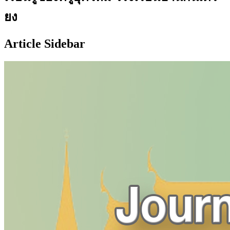
ยง
Article Sidebar